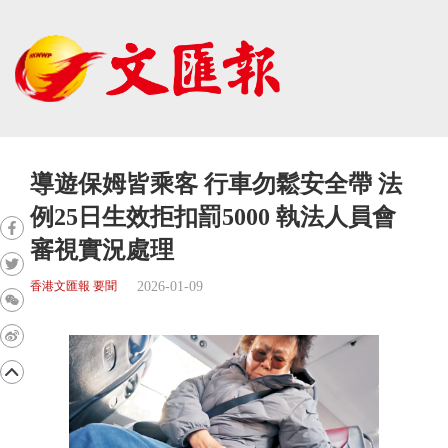
導遊保姆皆乘客 行車勿鬆安全帶 法
例25日生效拒扣罰5000 執法人員會
審視實況處理
2026-01-09
香港文匯報 要聞