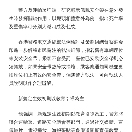
警方及運輸署強調，研究顯示佩戴安全帶在意外發
生時發揮關鍵作用，以迎頭相撞意外為例，指出死亡率
及重傷率可分別大減四成及七成。
香港警務處交通總部法例檢討及策劃組總督察莊金
印進一步解釋市民關注的執法細節，指若舊有車輛座位
未安裝安全帶，乘客不會受罰，座位已安裝安全帶則必
須佩戴，如果安全帶故障或損壞，乘客應通知司機並更
換座位扣上有效的安全帶，倘遇警方執法，可向執法人
員說明以作合理辯解。
新規定生效初期以教育引導為主
他強調，新規定生效初期以教育引導為主，警方將
聯合運輸署、道路安全議會等部門，通過社交媒體、宣
傳短片、電視播放、海報張貼等多渠道開展宣傳教育，