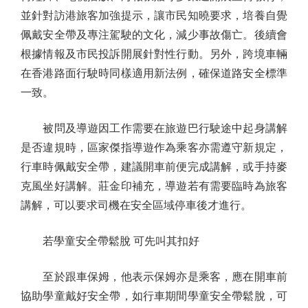
並針對訪港旅客加強提示，讓市民知曉要求，培養自覺
佩戴安全帶及專注駕駛的文化，減少事故傷亡。後續會
根據情報及市民投訴開展針對性行動。另外，跨境車輛
在香港路面行駛時同樣適用新法例，確保道路安全標準
一致。
被問及導遊因工作需要在旅遊巴行駛途中起身講解
是否違規時，區家傑指導遊作為乘客亦需遵守新規定，
行車時佩戴安全帶，建議開車前便完成講解，或手持麥
克風坐好講解。莊金印補充，導遊若有需要臨時為旅客
講解，可以要求司機在安全區域停車後才進行。
若學童安全帶鬆脫 可先叫其扣好
至於跟車保姆，他表示保姆亦是乘客，應在開車前
協助學童戴好安全帶，如行車期間學童安全帶鬆脫，可