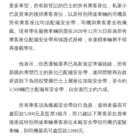
更多車型，所有新登記的巴士的所有乘客座位、私家小
巴及貨車的後排乘客座位，以及特別用途車輛的司機及
所有乘客座位均須配備安全帶，司機與乘客要全程佩
戴。現有學生服務車輛則需在2028年12月31日前為所有
乘客座位配備安全帶和保護式座椅，未達標車輛將不得
再接載學生。
他表示，欣悉運輸業界已為新規定準備就緒，所有
新購的專營巴士的座位已配備安全帶，連同營辦商在政
府資助下為現役雙層巴士上層座位加裝安全帶，至今約
3,500輛巴士配備有安全帶，佔全港巴士約六成。
所有乘客須為佩戴安全帶自行負責，違例者最高可
處罰款5,000元及監禁3個月，而15歲以下乘客若在貨車
後座或特別用途車輛乘客座位未戴安全帶但司機仍駕駛
車輛，則司機最高可處罰款2,000元。