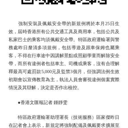
強制安裝及佩戴安全帶的新規例將於本月25日生
效，屆時香港所有公共交通工具及商用車，包括公共及
私家巴士的乘客均須佩戴安全帶。特區政府運輸署與警
務處昨日釐清多項規例，包括導遊及跟車保姆也屬乘
客，不得在行車途中因講解景點或照顧學童而解除安全
帶，而所有違例者包括車主、司機或乘客，沒有合理解
釋最高可處罰款5,000元及監禁3個月，但強調法例生效
初期會以宣傳教育為主，執法人員會審視違例個案實際
情況及其辯解，決定是否作出檢控。
●香港文匯報記者 鍾靜雯
特區政府運輸署助理署長（技術服務）區家傑昨日
在記者會上表示，新規定將強制配備及佩戴要求擴展至