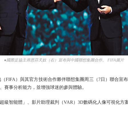
●國際足協主席恩芬天奴（右）宣布與中國聯想集團合作。 FIFA圖片
FIFA）與其官方技術合作夥伴聯想集團周三（7日）聯合宣布，
術、賽事分析能力，並增強球迷的參與體驗。
級智能體」、影片助理裁判（VAR）3D數碼化人像可視化方案