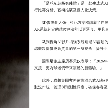
「足球AI超級智能體」是一款生成式AI
行比賽分析、戰術推演及個人化決策。
3D數碼化人像可視化方案標誌着半自動越
AR系統判定的越位判決能以更逼真、更具
裁判視角AI影片增強系統透過AI驅動的
球觀眾提供更高質量的第一身視角，提升比
國際足協主席恩芬天奴表示：「2026年
支援，更為球迷們帶來震撼的新體驗。」
此外，聯想集團亦將依靠混合式AI基礎
狀況作統一管理與預測性調度，確保各賽區