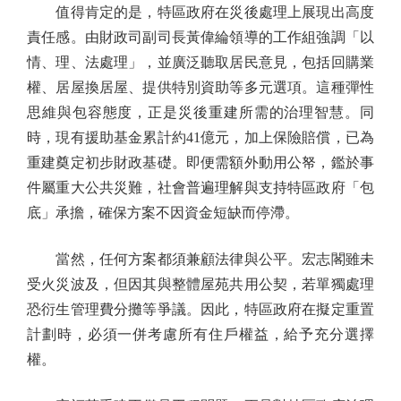
值得肯定的是，特區政府在災後處理上展現出高度
責任感。由財政司副司長黃偉綸領導的工作組強調「以
情、理、法處理」，並廣泛聽取居民意見，包括回購業
權、居屋換居屋、提供特別資助等多元選項。這種彈性
思維與包容態度，正是災後重建所需的治理智慧。同
時，現有援助基金累計約41億元，加上保險賠償，已為
重建奠定初步財政基礎。即便需額外動用公帑，鑑於事
件屬重大公共災難，社會普遍理解與支持特區政府「包
底」承擔，確保方案不因資金短缺而停滯。
當然，任何方案都須兼顧法律與公平。宏志閣雖未
受火災波及，但因其與整體屋苑共用公契，若單獨處理
恐衍生管理費分攤等爭議。因此，特區政府在擬定重置
計劃時，必須一併考慮所有住戶權益，給予充分選擇
權。