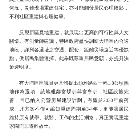
何況，災難現場重建住宅，亦可能觸發居民心理陰影，
不利社區重建與心理健康。
反觀原區覓地重建，就展現出更高的可行性與人文
關懷。有測量師建議，特區政府盡快調研大埔區內合適
地段，詳列各選址之交通、配套、距離災場遠近等優缺
點，供居民集體選擇。此舉既尊重居民意願，亦提升決
策透明度。
有大埔區區議員更具體提出頌雅路西一幅1.8公頃熟
地作為選項，該地毗鄰富蝶邨與富亨邨，社區設施完
善，且已納入公營房屋建設計劃，有望於2030年前落
成。此方案不僅可縮短重建周期至3-4年，更能讓居民
維持原有就學、就醫、工作的生活網絡，真正實現重建
家園而非遷離故土。