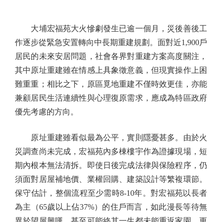
大埔宏福苑大火慘劇發生已逾一個月，災後善後工
作逐步從緊急安置轉向中長期重建規劃。面對近1,900戶
居民的未來安居問題，社會各界對重建方案高度關注，
其中原址重建雖在情感上具象徵意義，但現實操作上困
難重重；相比之下，原區覓地重建不僅時效更佳，亦能
兼顧居民生活連續性與心理復原需求，應成為特區政府
優先考慮的方向。
原址重建雖看似最為公平，實則隱憂甚多。由於火
災調查尚未完成，宏福苑內多棟樓宇作為證據現場，短
期內根本無法清拆。即使日後完成法律與保險程序，仍
須面對居屋補地價、業權回購、建築設計等繁複環節。
保守估計，整個流程至少需時8-10年。對宏福苑以長者
為主（65歲以上佔37%）的住戶而言，如此漫長等待無
異於望屋興嘆，甚至可能終其一生都未能重返家園。更