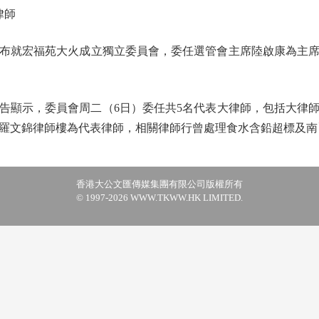
律師
布就宏福苑大火成立獨立委員會，委任選管會主席陸啟康為主席
顯示，委員會周二（6日）委任共5名代表大律師，包括大律師
羅文錦律師樓為代表律師，相關律師行曾處理食水含鉛超標及南
香港大公文匯傳媒集團有限公司版權所有
© 1997-2026 WWW.TKWW.HK LIMITED.