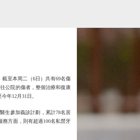
截至本周二（6日）共有69名傷
送往公院的傷者，整個治療和復康
年12月31日。
醫生參加義診計劃，累計78名居
服務方面，則有超過100名私營牙