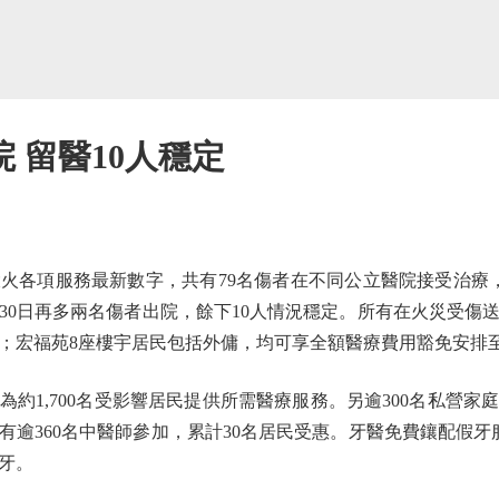
 留醫10人穩定
項服務最新數字，共有79名傷者在不同公立醫院接受治療，
30日再多兩名傷者出院，餘下10人情況穩定。所有在火災受傷
；宏福苑8座樓宇居民包括外傭，均可享全額醫療費用豁免安排至今
1,700名受影響居民提供所需醫療服務。另逾300名私營家庭
逾360名中醫師參加，累計30名居民受惠。牙醫免費鑲配假牙
牙。