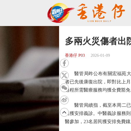
多兩火災傷者出院
香港仔 P03
2026-01-09
醫管局昨公布有關宏福苑大火各
者已先後康復出院，即對比上月
過程所需醫療服務均獲全費豁免
醫管局續指，截至本周二已為約
民獲安排義診。中醫義診服務則有
醫參加，23名居民獲安排免費鑲