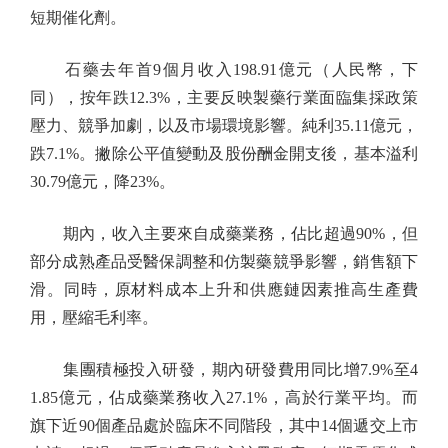
短期催化劑。
石藥去年首9個月收入198.91億元（人民幣，下
同），按年跌12.3%，主要反映製藥行業面臨集採政策
壓力、競爭加劇，以及市場環境影響。純利35.11億元，
跌7.1%。撇除公平值變動及股份酬金開支後，基本溢利
30.79億元，降23%。
期內，收入主要來自成藥業務，佔比超過90%，但
部分成熟產品受醫保調整和仿製藥競爭影響，銷售額下
滑。同時，原材料成本上升和供應鏈因素推高生產費
用，壓縮毛利率。
集團積極投入研發，期內研發費用同比增7.9%至4
1.85億元，佔成藥業務收入27.1%，高於行業平均。而
旗下近90個產品處於臨床不同階段，其中14個遞交上市