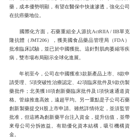
藥，成本優勢明顯，有望在醫保中快速滲透，強化公司
在抗癌藥地位。
國際化方面，石藥重組全人源抗ActRIIA / IIB單克
隆抗體（JMT206），獲美國食品藥品管理局（FDA）
批准臨床試驗，並已於中國獲批。這針對肌肉萎縮等疾
病，雙市場布局顯示全球化進展。
年初至今，公司在中國獲准3款新產品上市、8款申
請受理、5項突破性治療認定、42項臨床批件及9款仿製
藥批件；北美獲10項創新藥臨床批件及1項快速通道資
格。管線推進高效，遠超平均。另一重點是子公司石藥
創新製藥提交H股上市申請。雖然詳情待定，並須監管
批准，但這將為創新藥平台注入資金，提升估值，並帶
來母公司分拆效益。有助優化資本結構，吸引機構資
金。