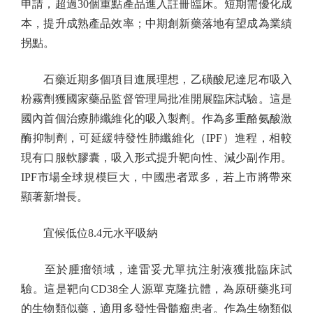
申請，超過30個重點產品進入註冊臨床。短期需優化成
本，提升成熟產品效率；中期創新藥落地有望成為業績
拐點。
石藥近期多個項目進展理想，乙磺酸尼達尼布吸入
粉霧劑獲國家藥品監督管理局批准開展臨床試驗。這是
國內首個治療肺纖維化的吸入製劑。作為多重酪氨酸激
酶抑制劑，可延緩特發性肺纖維化（IPF）進程，相較
現有口服軟膠囊，吸入形式提升靶向性、減少副作用。
IPF市場全球規模巨大，中國患者眾多，若上市將帶來
顯著新增長。
宜候低位8.4元水平吸納
至於腫瘤領域，達雷妥尤單抗注射液獲批臨床試
驗。這是靶向CD38全人源單克隆抗體，為原研藥兆珂
的生物類似藥，適用多發性骨髓瘤患者。作為生物類似