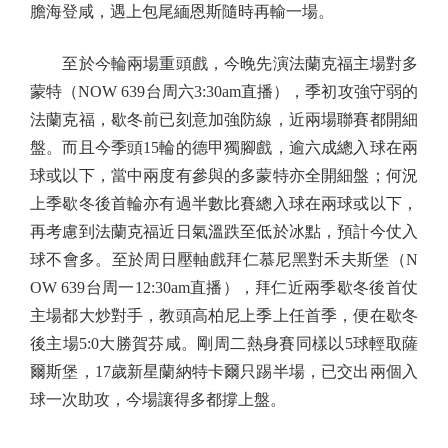
膽海登咸，遇上包尾緬恩斯隨時再輸一場。
至於今輪兩場重頭戲，今晚先演法蘭克福主場對多
蒙特（NOW 639台周六3:30am直播），季初攻強守弱的
法蘭克福，歇冬前已刻意加強防線，近兩場聯賽都開細
盤。而且今季頭15輪的德甲獨腳戲，逾六成總入球在兩
球或以下，當中兩度有參與的多蒙特亦全開細盤；何況
上季歇冬後首輪亦有過半數比賽總入球在兩球或以下，
再考慮到法蘭克福近日氣溫跌至低於冰點，預計今仗入
球不會多。至於周日壓軸戲拜仁慕尼黑對禾夫斯堡（N
OW 639台周一12:30am直播），拜仁近兩季歇冬後首仗
主場都大炒對手，教頭高柏尼上季上任首季，便在歇冬
後主場5:0大勝賀芬咸。剛周二熱身賽同樣以5球輕取薩
爾斯堡，17歲新星蘭納特卡爾只踢半場，已交出兩個入
球一次助攻，今場讓得多都撐上盤。