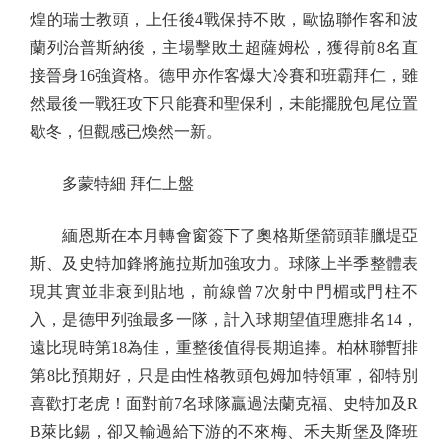
煌的瑞士教頭，上任後4戰保持不敗，歐協聯作客和波
蘭列治普斯納後，主場擊敗土超薩姆松，獲得前8名直
接晉身16強資格。德甲亦作客爆大冷賽和班霸拜仁，雖
然最後一戰狂攻下只能賽和聖保利，未能擺脫包尾位置
歇冬，但觀感已煥然一新。
多蒙特細 拜仁上盤
緬恩斯在本月轉會窗簽下了奧格斯堡箭頭菲臘堤亞
斯、及史特加鋒將施拉斯加強攻力。球隊上半季整體表
現其實並非衰到貼地，前線曾7次射中門楣或門柱不
入，是德甲列強最多一隊，計入球期望值理應排名14，
遠比現時第18為佳，重整後值得長期追捧。柏林聯暫排
第8比預期好，只是由性格教頭包姆加特領軍，卻特別
喜歡打老虎！面對前7名球隊贏過法蘭克福、史特加及R
B萊比錫，卻又輸過給下游的不來梅、禾夫斯堡及降班