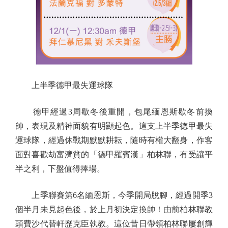
上半季德甲最失運球隊
德甲經過3周歇冬後重開，包尾緬恩斯歇冬前換
帥，表現及精神面貌有明顯起色。這支上半季德甲最失
運球隊，經過休戰期默默耕耘，隨時有權大翻身，作客
面對喜歡劫富濟貧的「德甲羅賓漢」柏林聯，有受讓平
半之利，下盤值得捧場。
上季聯賽第6名緬恩斯，今季開局脫腳，經過開季3
個半月未見起色後，於上月初決定換帥！由前柏林聯教
頭費沙代替軒歷克臣執教。這位昔日帶領柏林聯屢創輝