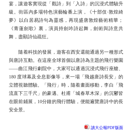
宴，讓遊客實現從「觀詩」到「入詩」的沉浸式體驗升
級。街區內多場特色演藝輪番上演，《十部伎·敦煌綺
夢》以白居易詩句為靈感，再現盛唐敦煌藝術精華；
《青蓮劍歌》裏，演員持劍吟詩起舞，劍術與詩意共
舞，盡顯詩仙疏狂。
隨着科技的發展，遊客在西安還能通過另一種形式
與唐詩互動。在這座全球首個以唐詩為主題的飛行樂園
——曲江飛行劇院中，大家可以通過沉浸式飛行座艙、
180 度球幕及全息影像等，來一場「飛越唐詩長安」的
立體視聽體驗。「飛行」時，隨着畫面移動，李白「飛
流直下三千尺」的豪邁、杜甫「城春草木深」的沉鬱皆
在眼前鋪展，10分鐘的飛行體驗，便能遍覽唐詩中的長
安全景。
讀大公報PDF版面