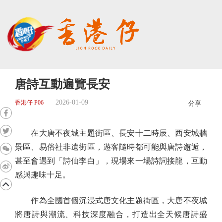
唐詩互動遍覽長安
2026-01-09
香港仔 P06
分享
在大唐不夜城主題街區、長安十二時辰、西安城牆
景區、易俗社非遺街區，遊客隨時都可能與唐詩邂逅，
甚至會遇到「詩仙李白」，現場來一場詩詞接龍，互動
感與趣味十足。
作為全國首個沉浸式唐文化主題街區，大唐不夜城
將唐詩與潮流、科技深度融合，打造出全天候唐詩盛