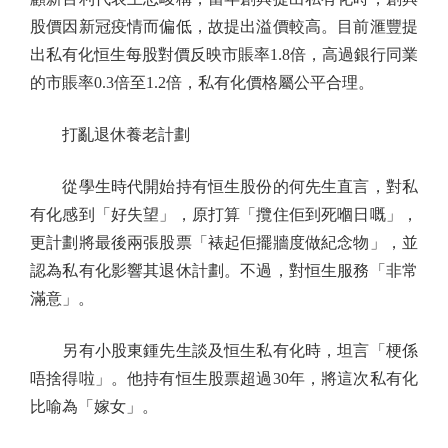
股價因新冠疫情而偏低，故提出溢價較高。目前滙豐提
出私有化恒生每股對價反映市賬率1.8倍，高過銀行同業
的市賬率0.3倍至1.2倍，私有化價格屬公平合理。
打亂退休養老計劃
從學生時代開始持有恒生股份的何先生直言，對私
有化感到「好失望」，原打算「攬住佢到死嗰日嘅」，
更計劃將最後兩張股票「裱起佢擺牆度做紀念物」，並
認為私有化影響其退休計劃。不過，對恒生服務「非常
滿意」。
另有小股東鍾先生談及恒生私有化時，坦言「梗係
唔捨得啦」。他持有恒生股票超過30年，將這次私有化
比喻為「嫁女」。