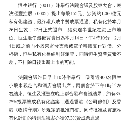
恒生銀行（0011）昨舉行法院會議及股東大會，表
決滙豐控股（0005）提出每股155元、涉資約1,060億元
私有化建議，最終獲八成半贊成票通過。私有化於本月
26日生效，27日正式退市，結束逾半世紀在港上市地
位。恒生股份最後買賣日為本月14日下午4時10分，2月
4日或之前向小股東寄發支票或電子轉賬支付對價。分
析指，恒生私有化長線利好滙豐，同時恒生資產質素不
差，不排除日後重新上市的可能。
法院會議昨日早上10時半舉行，吸引近400名恒生
小股東親赴合和酒店會場出席，兩個會於下午1時半左
右結束。恒生及滙豐在晚上聯合發布會議結果，約有85.
75%投票贊成私有化議案，通過香港《公司條例》及香
港《收購守則》所規定的批准門檻。同時批准及實施私
有化計劃的特別決議案亦獲97.3%贊成票通過。