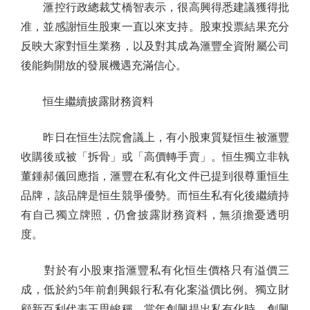
滙控行政總裁艾橋智表示，很高興得悉建議獲得批
准，並感謝恒生股東一直以來支持。股東投票結果充分
反映大家對恒生業務，以及對其成為滙豐全資附屬公司
後能夠開放的發展機遇充滿信心。
恒生繼續披露財務資料
昨日在恒生法院會議上，有小股東質疑恒生被滙豐
收購後或被「拆骨」或「高價轉手賣」。恒生獨立非執
董鍾郝儀回應指，滙豐在私有化文件已提到很尊重恒生
品牌，該品牌是恒生競爭優勢。而恒生私有化後繼續持
有自己獨立牌照，仍會披露財務資料，無須擔憂透明
度。
對於有小股東指滙豐私有化恒生價格只有溢價三
成，低於約5年前創興銀行私有化案溢價比例。獨立財
顧新百利代表王思峻稱，當年創興提出私有化時，創興