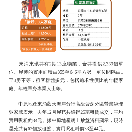
東涌東環共有2期13座物業，合共提供2,339個單
位。屋苑的實用面積由355至646平方呎，單位間隔由1
至3房不等，租客群體多元，包括追求性價比的年輕家
庭、年輕單身專業人士等。
中原地產東涌藍天海岸分行高級資深分區營業經理
吳家威表示，去年12月屋苑共錄得25宗租賃成交，平均
實用呎租約34元。據中原地產網上放盤資料顯示，現時
屋苑共有62個放租盤，實用呎租叫價33至44元。