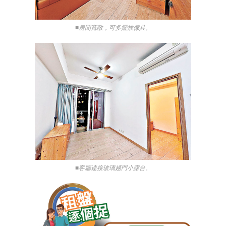
■房間寬敞，可多擺放傢具。
■客廳連接玻璃趟門小露台。