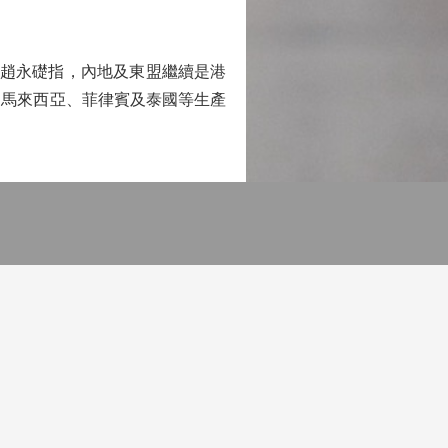
趙永礎指，內地及東盟繼續是港
、馬來西亞、菲律賓及泰國等生產