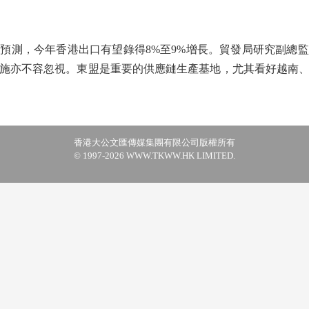
測，今年香港出口有望錄得8%至9%增長。貿發局研究副總監
施亦不容忽視。東盟是重要的供應鏈生產基地，尤其看好越南
香港大公文匯傳媒集團有限公司版權所有
© 1997-2026 WWW.TKWW.HK LIMITED.