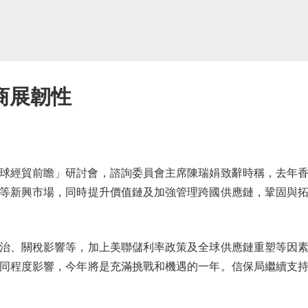
商展韌性
球經貿前瞻」研討會，諮詢委員會主席陳瑞娟致辭時稱，去年
等新興市場，同時提升價值鏈及加強管理跨國供應鏈，鞏固與
、關稅影響等，加上美聯儲利率政策及全球供應鏈重塑等因素
同程度影響，今年將是充滿挑戰和機遇的一年。信保局繼續支