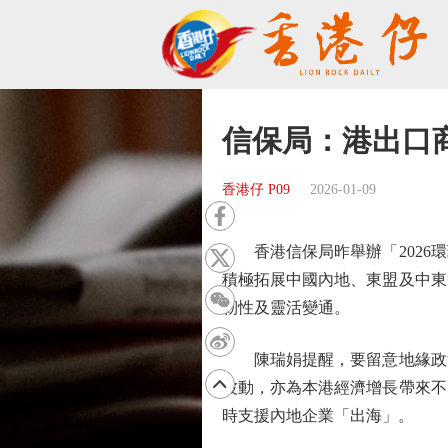
信保局：港出口
香港仔 P09
2026-01-09
香港信保局昨舉辦「2026環
積極拓展中國內地、東盟及中東
韌性及靈活變通。
陳瑞娟提醒，要留意地緣政治
波動，亦為本港經濟增長帶來不
時支援內地企業「出海」。