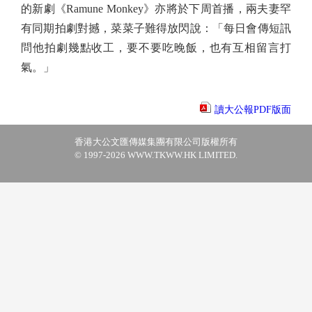
的新劇《Ramune Monkey》亦將於下周首播，兩夫妻罕
有同期拍劇對撼，菜菜子難得放閃說：「每日會傳短訊
問他拍劇幾點收工，要不要吃晚飯，也有互相留言打
氣。」
讀大公報PDF版面
香港大公文匯傳媒集團有限公司版權所有
© 1997-2026 WWW.TKWW.HK LIMITED.