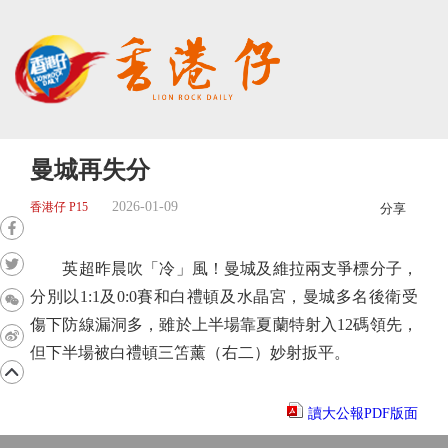
曼城再失分
2026-01-09
香港仔 P15
分享
英超昨晨吹「冷」風！曼城及維拉兩支爭標分子，
分別以1:1及0:0賽和白禮頓及水晶宮，曼城多名後衛受
傷下防線漏洞多，雖於上半場靠夏蘭特射入12碼領先，
但下半場被白禮頓三笘薰（右二）妙射扳平。
讀大公報PDF版面