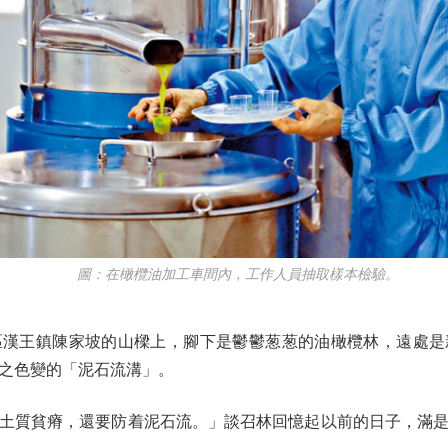
圖：在橄欖油加工車間內，工作人員抽取樣本檢驗。
漢王鎮陳家坡的山樑上，腳下是鬱鬱葱葱的油橄欖林，遠處是
之色變的「泥石流溝」。
質貧瘠，還要防着泥石流。」談召林回憶起以前的日子，滿是