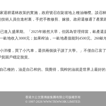
家退耕還林政策的實施，政府號召在陡坡地上種油橄欖。談召
所的技術人員住進村裏，手把手教修剪、嫁接。政府還修通了產業
入盛果期。「2025年雖然大旱，但因為管理得當，畝產還是
地收入3000元；如果榨油，一畝地產值能到4500元。260畝
洋樓，買了小汽車，還供兩個孩子讀了大學。」不僅自己富了
戶貧困戶穩定脫貧。
己種的，油是自己榨的。我覺得，我榨的油就是世界上最好的
香港大公文匯傳媒集團有限公司版權所有
© 1997-2026 WWW.TKWW.HK LIMITED.