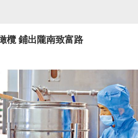
橄欖 鋪出隴南致富路