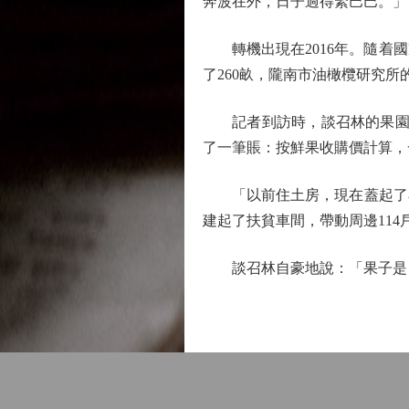
奔波在外，日子過得緊巴巴。」
轉機出現在2016年。隨着國
了260畝，隴南市油橄欖研究
記者到訪時，談召林的果園已進
了一筆賬：按鮮果收購價計算，一畝
「以前住土房，現在蓋起了小
建起了扶貧車間，帶動周邊114
談召林自豪地說：「果子是自