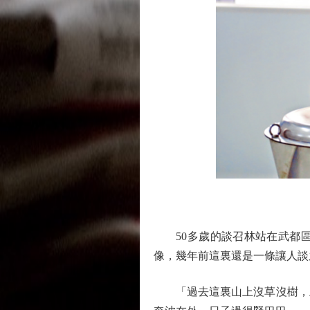
50多歲的談召林站在武都區
像，幾年前這裏還是一條讓人談
「過去這裏山上沒草沒樹，土