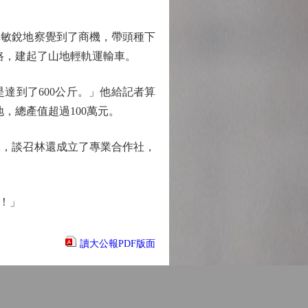
林敏銳地察覺到了商機，帶頭種下
路，建起了山地輕軌運輸車。
達到了600公斤。」他給記者算
地，總產值超過100萬元。
，談召林還成立了專業合作社，
！」
讀大公報PDF版面