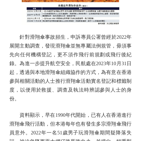
針對滑翔傘事故頻生，申訴專員公署曾經於2022年
展開主動調查，發現滑翔傘並無專屬法例規管，毋須事
先向任何機構登記，更不須作飛行前規劃或飛行後紀
錄。為進一步提升航空安全，民航處在2023年10月31日
起，透過與本地滑翔傘組織協作的方式，為有意在香港
參與相關活動的人士推行滑翔傘活動實名登記和標籤制
度，以便用於救援、調查及執法時辨認參與人士的身
份。
資料顯示，早在1990年代開始，已有人在香港進行
滑翔傘飛行活動，但本港每年也有發生多宗滑翔傘飛行
員意外。2022年一名51歲男子玩滑翔傘期間疑降落失