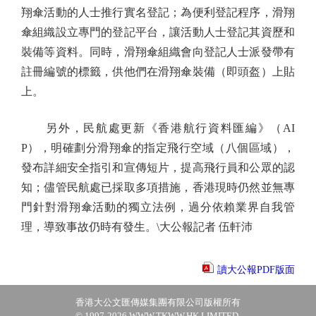
翔傘活動的人士推行實名登記；為便利登記程序，滑翔
傘組織設立專門的登記平台，讓活動人士登記其資歷和
裝備等資料。同時，滑翔傘組織會向登記人士派發帶有
註冊編號的標籤，供他們在滑翔傘裝備（即頭盔）上貼
上。
另外，民航處更新《香港航行資料匯編》（AI
P），明確劃分滑翔傘的指定飛行空域（八個區域），
發布詳細安全指引和宣傳短片，提高飛行員和公眾的認
知；儘管民航處已採取多項措施，香港現時仍然並無專
門針對滑翔傘活動的獨立法例，過分依賴業界自我管
理，導致事故仍時有發生。\大公報記者 伍軒沛
讀大公報PDF版面
香港大公文匯傳媒集團有限公司版權所有
© 1997-2026 WWW.TKWW.HK LIMITED.