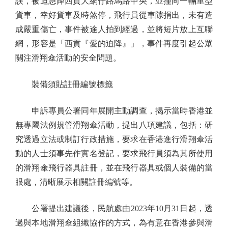
誤，被迫急降西貢大網仔路馬路中央，並撞向一輛重型
貨車，幸好貨車及時煞停，飛行員從車隙捐出，未有造
成嚴重傷亡，事件被途人拍到經過，並將短片放上互聯
網，形容是「西貢『愛的迫降』」，事件再度引起公眾
關注滑翔傘活動的安全問題。
裝備須貼註冊編號標籤
申訴專員公署同年展開主動調查，揭示當時香港並
無專屬法例規管滑翔傘活動，提出八項建議，包括：研
究透過立法或制訂行政措施，要求在香港進行滑翔傘活
動的人士須事先作實名登記，要求飛行員須為其所使用
的滑翔傘飛行器具註冊，並在飛行器具或個人裝備的當
眼處，清晰展示相關註冊編號等。
公署提出建議後，民航處由2023年10月31日起，透
過與本地滑翔傘組織協作的方式，為有意在香港參與滑