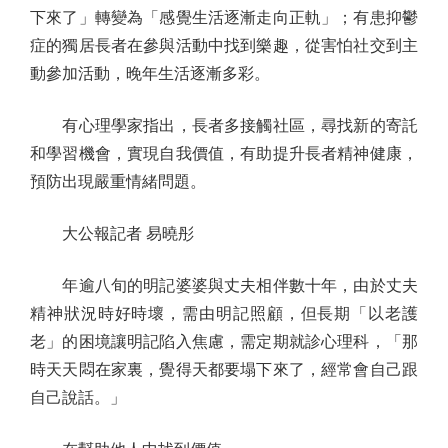
下來了」轉變為「感覺生活逐漸走向正軌」；有患抑鬱
症的獨居長者在參與活動中找到樂趣，從害怕社交到主
動參加活動，晚年生活逐漸多彩。
有心理學家指出，長者多接觸社區，尋找新的寄託
和學習機會，實現自我價值，有助提升長者精神健康，
預防出現嚴重情緒問題。
大公報記者 易曉彤
年逾八旬的明記婆婆與丈夫相伴數十年，由於丈夫
精神狀況時好時壞，需由明記照顧，但長期「以老護
老」的困境讓明記陷入焦慮，需定期就診心理科，「那
時天天悶在家裏，覺得天都要塌下來了，經常會自己跟
自己說話。」