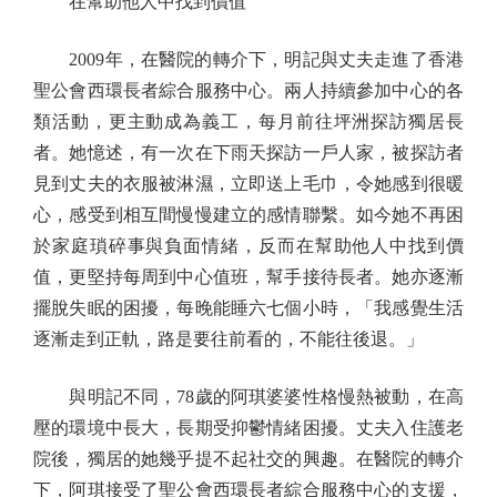
在幫助他人中找到價值
2009年，在醫院的轉介下，明記與丈夫走進了香港
聖公會西環長者綜合服務中心。兩人持續參加中心的各
類活動，更主動成為義工，每月前往坪洲探訪獨居長
者。她憶述，有一次在下雨天探訪一戶人家，被探訪者
見到丈夫的衣服被淋濕，立即送上毛巾，令她感到很暖
心，感受到相互間慢慢建立的感情聯繫。如今她不再困
於家庭瑣碎事與負面情緒，反而在幫助他人中找到價
值，更堅持每周到中心值班，幫手接待長者。她亦逐漸
擺脫失眠的困擾，每晚能睡六七個小時，「我感覺生活
逐漸走到正軌，路是要往前看的，不能往後退。」
與明記不同，78歲的阿琪婆婆性格慢熱被動，在高
壓的環境中長大，長期受抑鬱情緒困擾。丈夫入住護老
院後，獨居的她幾乎提不起社交的興趣。在醫院的轉介
下，阿琪接受了聖公會西環長者綜合服務中心的支援，