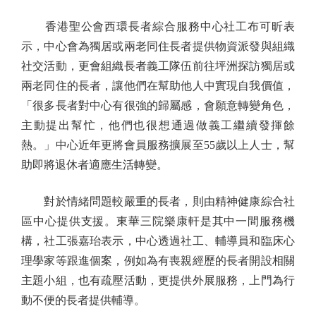
香港聖公會西環長者綜合服務中心社工布可昕表
示，中心會為獨居或兩老同住長者提供物資派發與組織
社交活動，更會組織長者義工隊伍前往坪洲探訪獨居或
兩老同住的長者，讓他們在幫助他人中實現自我價值，
「很多長者對中心有很強的歸屬感，會願意轉變角色，
主動提出幫忙，他們也很想通過做義工繼續發揮餘
熱。」中心近年更將會員服務擴展至55歲以上人士，幫
助即將退休者適應生活轉變。
對於情緒問題較嚴重的長者，則由精神健康綜合社
區中心提供支援。東華三院樂康軒是其中一間服務機
構，社工張嘉珆表示，中心透過社工、輔導員和臨床心
理學家等跟進個案，例如為有喪親經歷的長者開設相關
主題小組，也有疏壓活動，更提供外展服務，上門為行
動不便的長者提供輔導。