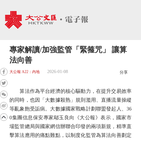
專家解讀/加強監管「緊箍咒」 讓算
法向善
2026-01-08
大公報 A22：內地
分享
算法作為平台經濟的核心驅動力，在提升交易效率
的同時，也因「大數據殺熟」規則濫用、直播流量操縱
等亂象飽受詬病。大數據國家戰略計劃聯盟發起人、36
0集團信息保安專家鄔玉良向《大公報》表示，國家市
場監管總局與國家網信辦聯合印發的兩項新規，精準直
擊算法應用的痛點難點，以制度化監管為算法向善劃定