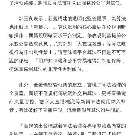
了清晰路徑，將推動算法技術真正服務於公平與信任。
鄔玉良表示，新規構建的透明化監管體系，為算法
應用戴上「緊箍咒」。算法濫用的核心癥結在於規則暗
箱操作，而新規明確要求平台制定、修改規則需提前公
示並公開徵求意見，尤其針對「大數據殺熟」等算法歧
視行為作出剛性禁止，這意味着平台算法不再是不可言
說的秘密，「用戶知情權和公平交易權得到制度保障，
從源頭遏制算法的非理性逐利傾向。」
此外，全鏈條監管框架的建立，實現了算法治理的
全覆蓋。新規不僅規範傳統網絡交易算法，更將直播電
商流量管控、數字人直播標識等新興算法應用納入監
管，有效破解了直播售假、流量造假等算法衍生問題。
「新規的出台標誌着算法治理從專項整治邁向常態
化監管。」在鄔玉良看來，隨着2月1日新規正式施行，