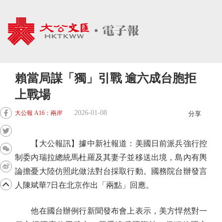
賴當局謀「獨」引戰 逾六成台胞拒
上戰場
2026-01-08
大公報 A16：兩岸
分享
【大公報訊】據中新社報道：美國日前派兵強行控
制委內瑞拉總統馬杜羅及其妻子並移送出境，島內有輿
論擔憂大陸仿照此做法對台採取行動。國務院台辦發言
人陳斌華7日在北京作出「兩點」回應。
他在國台辦例行新聞發布會上表示，美方悍然對一