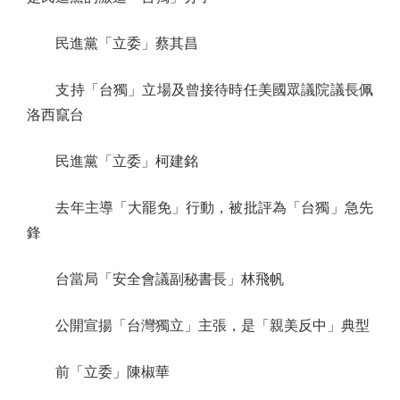
民進黨「立委」蔡其昌
支持「台獨」立場及曾接待時任美國眾議院議長佩
洛西竄台
民進黨「立委」柯建銘
去年主導「大罷免」行動，被批評為「台獨」急先
鋒
台當局「安全會議副秘書長」林飛帆
公開宣揚「台灣獨立」主張，是「親美反中」典型
前「立委」陳椒華