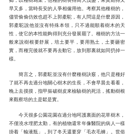
鄉，以種樹為業，他種的樹長得高大茂盛，果實結得又
早又多，當時長安的人爭相僱用他。考察其他種樹的，
儘管偷偷仿效也趕不上郭橐駝，有人問這是什麼原因，
郭橐駝說他並沒有特殊本領，只不過能順着樹木的天
性，使它的本性能夠得到充分發展罷了。種樹的方法一
般來說樹根要舒展，培土要平，要用熟土，土要砸密
實，而種完後就不要再去動它，放到那裏就如同扔掉一
樣。
簡言之，郭橐駝並沒有什麼種樹訣竅，他只是種好
了就不再去過分地關心樹木的生長，不會早晨去看看，
晚上去摸摸，指甲摳破樹皮來檢驗樹的死活，搖動樹根
來觀察培的土是鬆是實。
今天很多公園花園在過分地呵護裏面的花草樹木，
不僅澆水埋肥太勤，有的植物還常年像醫院的病人一樣
掛着「輸液瓶」，到了冬天還要穿「毛衣毛褲」。世俗