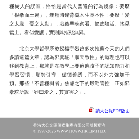
種樹人的誤區，恰恰是當代人普遍的行為鏡像：要麼
「根拳而土易」，栽種時違背樹木生長本性；要麼「愛
之太殷，憂之太勤」，栽後早晚察看、摳皮驗活、搖晃
鬆土。看似愛護，實則與摧殘無異。
北京大學哲學系教授樓宇烈曾多次推薦今天的人們
多讀這篇文章，認為郭橐駝「順天致性」的道理也可以
移到教育上，那就是在教學上要適應孩子的認知能力和
學習習慣，順勢引導，循循善誘，而不以外力強加干
預。那些「不善種樹者」焦慮之下的殷勤管控，正如郭
橐駝所說「雖曰愛之，其實害之」。
讀大公報PDF版面
香港大公文匯傳媒集團有限公司版權所有
© 1997-2026 WWW.TKWW.HK LIMITED.