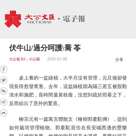
伏牛山/過分呵護\喬 苓
2026-01-08
大公報 B3：小公園
分享
桌上養的一盆綠植，大半月沒有管理，元旦後卻發
現長得愈發青葱。去年，這盆綠植因為隔三差五被殷勤
澆水和施肥，長時間葉黃枝瘦，沒想到疏於照看之下，
反而給出了意外的驚喜。
柳宗元有一篇寓言體散文《種樹郭橐駝傳》，提到
如何栽培管理植物。郭橐駝居住在長安城西邊的豐樂