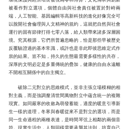
被看作對立選項，個體自由與社會責任被置於對峙兩
端，人工智能、基因編輯等高新科技的進化好像完全可
以脫開社會倫理與人文精神的規約，這就把自然與社會
運行的固有節律打得七零八落，給人類帶來諸多深層困
境。究其根源，它們所普遍忽略的，恰是那些早被歷史
反覆驗證過的基本常識，或許也是非此即彼思維定式作
祟的結果。豈不知，持久的生態最需要多樣性的共存，
深厚的文明必定是多重傳統的疊加，健康的自由永遠離
不開相互關係中的自主獨立。
破除二元對立的思維模式，並非主張立場模糊的相
對主義，而是強調釐清世間萬物對立中蘊含統一的複雜
現實。如同嚴寒的收斂為萌發蓄能，適度的暖意引導新
生一樣的道理，冬寒與春暖從來不是對立的選項，而是
同一生命過程的兩種表達，是時間琴弦上相鄰的兩個音
符。現實生活中，人類同樣需要承襲其法則，培育自己