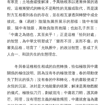
有寒意；土地會緩慢解凍，予萬物根系以逐漸伸展的過
程。這種漸變式的轉化不是剛性的克服或取代，而是讓
對方互相看到各自的存在，並在相互滲透與轉變中成全
彼此。像《易經》陰陽魚圖所展示的那樣：陰中有陽
眼、陽中有陰眼，萬物負陰而抱陽；也如孔子所言：
「中庸之為德也，其至矣乎！」正是這種「恰到好處」
的智慧，為中華文明塑成了「樂而不淫，哀而不傷」的
審美品格，培育了「允執厥中」的政治智慧，形成了天
人合一、和諧共生的生態理念。
冬與春這種相生相成的自然轉換，恰似極致與中庸
關係的極佳說明。因為沒有冬的極致澄澈，春的萌動便
失了對比的張力；沒有春的中和轉化，冬的肅殺便成了
永恆的沉寂。冰封是大地能量的積聚，解凍是萬物甦醒
的儀式。極致似刀刃，劃破混沌；中庸若刀鞘，護其鋒
芒。同理，沒有理想主義的極致燭照，中庸就會淪為庸