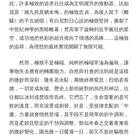
此，許多極致的追求往往成為文明躍升的推動器。比如
屈原「雖九死其猶未悔」的極致忠貞，為後人留下《離
騷》的千古絕唱；哥白尼對日心說的極致堅持，撕裂了
中世紀神學的黑暗帷幕；梵高筆下旋轉到近乎瘋狂的星
空，成功地把色彩的組合推向了情感的高峰……這極致
的追尋，為理想的最終實現開闢了無限可能。
然而，極致不是極端。純粹的極端常淪為偏執，讓
事物失去應有的轉圜能力。自然與社會的法則就是這樣
的微妙而深刻：隆冬若永駐，萬物終將窒息；烈焰若長
燃，一切皆成灰燼。歷史上那些絕對的烏托邦神話，往
往都以冰封或焚毀而告終。它們忘了，生命需要的是可
飲的溫度，而非滾燙或刺骨。於是，受規律支配的「中
庸」力量就會悄然登場，其手段不是簡單的折中調和，
而是柔韌且堅定的干預與調整。類似冬春之交晝夜漸長
的微妙變化，陽光雖一日暖過一日，卻又不急於驅散所