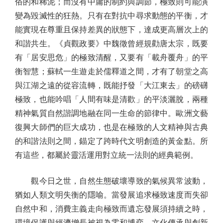
俗的和稀泥；而沒有中庸的制約與調節，極致則可能演
變為毀滅性的狂熱。只有在對抗中尋求動態的平衡，才
能實現在尊重且保持差異的狀態下，達成更高層次上的
和諧共生。《貞觀政要》中魏徵曾經規勸唐太宗，既要
有「居安思危」的極致清醒，又要有「載舟覆舟」的平
衡智慧；蘇軾一生遊走於儒釋道之間，才有了朝堂之高
與江湖之遠的從容流轉，既能抒發「大江東去」的磅礴
極致，也能吟唱「人間有味是清歡」的平淡灑脫，兩種
精神氣質自然諧調地融在同一生命的節律中。歐洲文藝
復興大師們的巨大成功，也是在極致的人文精神與古典
的和諧法則之間，錨定了跨時代文明創造的黃金點。所
有這些，都屬於靈活運用對立統一法則的經典範例。
觀今日之世，自然生態破壞導致的氣候異常波動，
猶如人類文明失衡的隱喻。當發展追求極致速度而失卻
自然中和，消費主義走向極致而遺忘發展須持續之時，
環境保護與經濟增長被視為零和博弈，文化傳承與創新