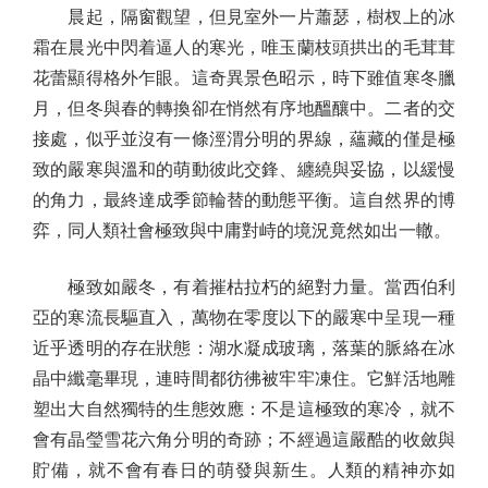
晨起，隔窗觀望，但見室外一片蕭瑟，樹杈上的冰
霜在晨光中閃着逼人的寒光，唯玉蘭枝頭拱出的毛茸茸
花蕾顯得格外乍眼。這奇異景色昭示，時下雖值寒冬臘
月，但冬與春的轉換卻在悄然有序地醞釀中。二者的交
接處，似乎並沒有一條涇渭分明的界線，蘊藏的僅是極
致的嚴寒與溫和的萌動彼此交鋒、纏繞與妥協，以緩慢
的角力，最終達成季節輪替的動態平衡。這自然界的博
弈，同人類社會極致與中庸對峙的境況竟然如出一轍。
極致如嚴冬，有着摧枯拉朽的絕對力量。當西伯利
亞的寒流長驅直入，萬物在零度以下的嚴寒中呈現一種
近乎透明的存在狀態：湖水凝成玻璃，落葉的脈絡在冰
晶中纖毫畢現，連時間都彷彿被牢牢凍住。它鮮活地雕
塑出大自然獨特的生態效應：不是這極致的寒冷，就不
會有晶瑩雪花六角分明的奇跡；不經過這嚴酷的收斂與
貯備，就不會有春日的萌發與新生。人類的精神亦如