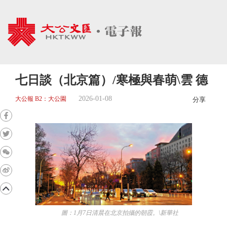
七日談（北京篇）/寒極與春萌\雲 德
2026-01-08
大公報 B2：大公園
分享
圖：1月7日清晨在北京拍攝的朝霞。\新華社