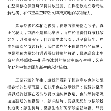
在堅持核心價值時保持開放態度、在捍衛原則立場時理
解他者、在仰望星空時敬畏腳踏實地的認知能力。
歲寒然後知松柏之後凋，春來方顯萬物之欣榮。真
正的聰明，或許不是擇此棄彼，而在於懂得何時該極致
如冬，以澄清玉宇；何時當中庸若春，以孕育新生。在
由冬轉春的微妙時刻，我們眼見的不僅是自然的律動，
更是兩種力量如何通過看似對抗的舞蹈，最終譜寫出生
命的完整韻律──那是在冰封的極致中保存生機，又在
萌動的中和裏開創新生的永恆輪動。
玉蘭花蕾的萌生，讓我們看到了極致寒冬也無法阻
擋春潮的如期而至，它似乎也在啟示我們：智慧的至高
境界或許就藏在既能欣賞冰凌純粹剔透、也能等待溪流
潺潺融通的包容當中。該凍結時，要讓思想如冰棱般銳
利透明；該生長時，當讓生命如萌芽般柔韌兼容。只要