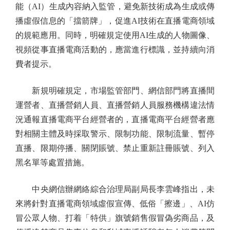
能（AI）生成內容納入監管，避免新技術成為生成或傳
播虛假信息的「擋箭牌」，促進AI技術在直播電商領域
的規範應用。同時，明確規定使用AI生成的人物圖像、
視頻從事直播電商活動的，應當進行標識，並持續向消
費者提示。
新規明確規定，市場監管部門、網信部門將直播間
運營者、直播營銷人員、直播營銷人員服務機構違法情
況通報直播電商平台經營者的，直播電商平台經營者應
對相關主體及時採取警示、限制功能、限制流量、暫停
直播、限期停播、關閉賬號、禁止重新註冊賬號、列入
黑名單等處置措施。
中央網信辦網絡綜合治理局副局長李雲峰指出，未
來將針對直播電商領域虛假宣傳、低俗「擦邊」、AI仿
冒公眾人物、打着「特供」旗號銷售假冒偽劣商品，及