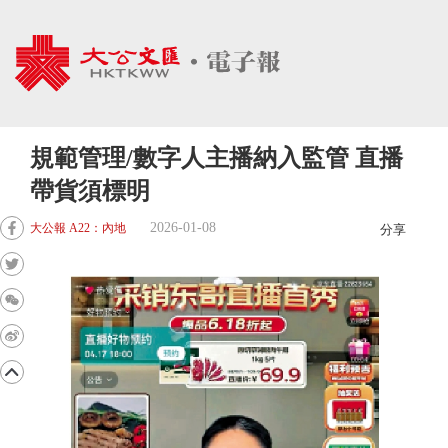
規範管理/數字人主播納入監管 直播
帶貨須標明
2026-01-08
大公報 A22：內地
分享