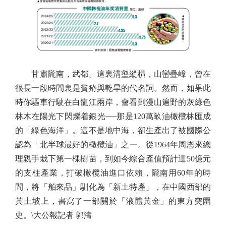
甘肅隴南，武都。這裏溝壑縱橫，山巒疊嶂，曾在
很長一段時間裏是貧瘠與乾旱的代名詞。然而，如果此
時你驅車行駛在白龍江兩岸，會看到漫山遍野的灰綠色
林木在陽光下閃爍着銀光──那是120萬畝油橄欖林匯成
的「綠色海洋」。這不是地中海，卻生產出了被國際公
認為「北半球最好的橄欖油」之一。從1964年周恩來總
理親手栽下第一棵樹苗，到如今綜合產值預計達50億元
的支柱產業，打破橄欖油進口依賴，隴南用60年的時
間，將「舶來品」馴化為「新土特產」，在中國西部的
黃土坡上，書寫了一部關於「液體黃金」的東方突圍
史。\大公報記者 郭濤