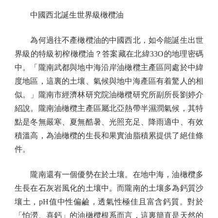
中國西北誕生世界級橄欖油
為何過往不產橄欖油的中國西北，如今能誕生出世
界級的特級初榨橄欖油？答案藏在北緯33O的地理密碼
中。「隴南武都與地中海沿岸油橄欖主產區同處於中緯
度地區，這裏的土壤、氣候與地中海產區有着驚人的相
似。」隴南市經濟林研究院油橄欖研究所副所長劉婷介
紹說。隴南油橄欖主產區屬北亞熱帶半濕潤氣候，其特
點是冬無嚴寒、夏無酷暑、光照充足、降雨適中、有效
積溫高，為油橄欖的生長和果實油脂積累提供了絕佳條
件。
隴南還有一個優勢在於土壤。在地中海，油橄欖多
生長在石灰岩風化的土壤中。而隴南的土壤多為鈣質沙
壤土，pH值中性偏鹼，透氣性極佳且富含鈣質。對於
「怕澇、喜鈣」的油橄欖根系而言，這裏簡直是天然的