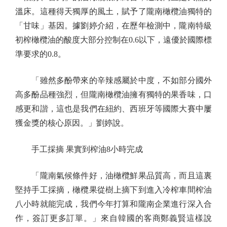
溫床。這種得天獨厚的風土，賦予了隴南橄欖油獨特的
「甘味」基因。據劉婷介紹，在歷年檢測中，隴南特級
初榨橄欖油的酸度大部分控制在0.6以下，遠優於國際標
準要求的0.8。
「雖然多酚帶來的辛辣感屬於中度，不如部分國外
高多酚品種強烈，但隴南橄欖油擁有獨特的果香味，口
感更和諧，這也是我們在紐約、西班牙等國際大賽中屢
獲金獎的核心原因。」劉婷說。
手工採摘 果實到榨油8小時完成
「隴南氣候條件好，油橄欖鮮果品質高，而且這裏
堅持手工採摘，橄欖果從樹上摘下到進入冷榨車間榨油
八小時就能完成，我們今年打算和隴南企業進行深入合
作，簽訂更多訂單。」來自韓國的客商鄭義賢這樣說