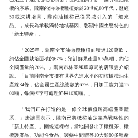
欖的序幕。隴南的油橄欖種植始於20世紀80年代，歷經
50載深耕培育，隴南油橄欖已從異域引入的「舶來
品」，成長為承載獨特地域基因、彰顯中國生態特色的
「新土特產」。
「2025年，隴南全市油橄欖種植面積達120萬畝，
約佔全國栽培面積的67%；預計鮮果產量6.5萬噸，約佔
全國產量的70%。」隴南市林業和草原局的唐讓雲介紹
說。「目前隴南全市擁有世界先進水平的初榨橄欖油生
產線34條，佔全國生產線總數的67%，日加工能力達15
00噸，每個榨季可處理鮮果10萬噸。」
「我們正在打造的是一條全球價值鏈高端產業體
系。」唐讓雲表示，隴南已將橄欖油定義為戰略性的
「新土特產」。圍繞這棵樹，當地開發出了橄欖茶、橄
欖護膚品、功能性食品、製藥中間體等10大類80多種產