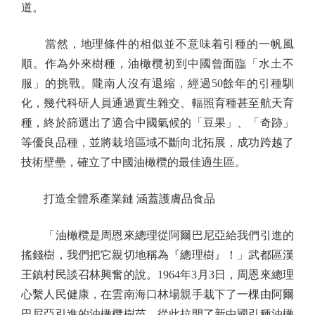
道。
當然，地理條件的相似並不意味着引種的一帆風
順。作為外來樹種，油橄欖初到中國曾面臨「水土不
服」的挑戰。隴南人沒有退縮，經過50餘年的引種馴
化，幾代科研人員通過實生雜交、輻照育種甚至航天育
種，終於篩選出了適合中國氣候的「豆果」、「奇跡」
等優良品種，並將栽培區域不斷向北拓展，成功跨越了
技術壁壘，確立了中國油橄欖的最佳適生區。
打造全體系產業鏈 涵蓋護膚品食品
「油橄欖是周恩來總理從阿爾巴尼亞給我們引進的
搖錢樹，我們把它親切地稱為『總理樹』！」武都區漢
王鎮村民談召林興奮的說。1964年3月3日，周恩來總理
心繫人民健康，在雲南海口林場親手栽下了一棵由阿爾
巴尼亞引進的油橄欖樹苗，從此拉開了新中國引種油橄