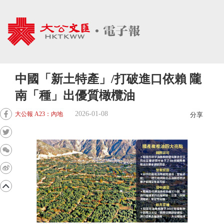
中國「新土特產」/打破進口依賴 隴
南「種」出優質橄欖油
2026-01-08
大公報 A23：內地
分享