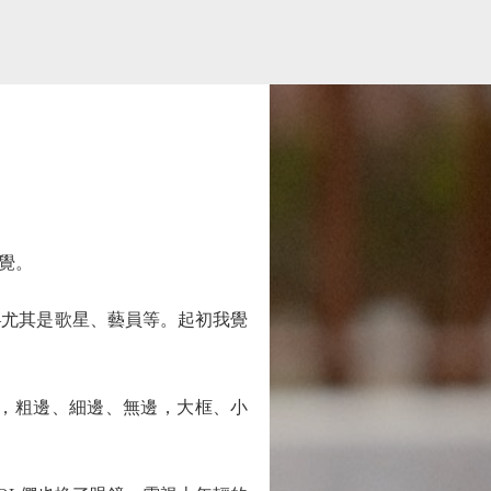
覺。
尤其是歌星、藝員等。起初我覺
，粗邊、細邊、無邊，大框、小