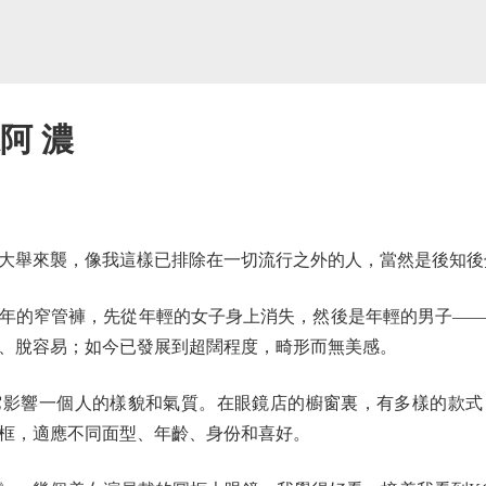
阿 濃
舉來襲，像我這樣已排除在一切流行之外的人，當然是後知後
的窄管褲，先從年輕的女子身上消失，然後是年輕的男子——
、脫容易；如今已發展到超闊程度，畸形而無美感。
響一個人的樣貌和氣質。在眼鏡店的櫥窗裏，有多樣的款式
框，適應不同面型、年齡、身份和喜好。