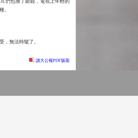
L們也換了眼鏡，電視上年輕的
種。
受，無法時髦了。
讀大公報PDF版面