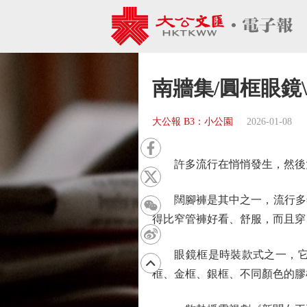
南牆集/圓框眼鏡\
大公報 B3：小公園
2026-01-08
許多流行在悄悄發生，然後大
闊腳褲是其中之一，流行多年
得比窄管褲好看、舒服，而且穿
眼鏡框是時裝款式之一，它影
框、金框、銀框、不同顏色的膠