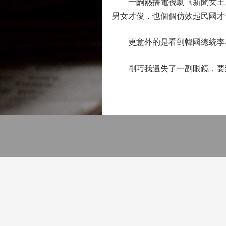
一齣熱播電視劇《新聞女王》
男女才俊，也個個仿效起民國才
更意外的是看到韓國總統李在
剛巧我遺失了一副眼鏡，要到