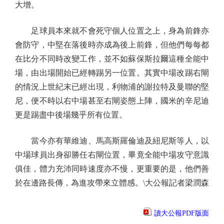
大增。
足球員本來就不會死守個人位置之上，身為前鋒亦
會防守，中堅在落後時亦成為後上前鋒，但他們每每都
在比分不同時改變工作，並不如蘇保斯拉爾這種全能中
場，由出場開始已經轉踢另一位置。其實中場改踢右閘
的情況上世紀末已經出現，利物浦的謝拉特及曼聯的堅
尼，便不時以右中場甚至右閘姿態上陣，國米的辛尼迪
更是踢盡中後場幾乎所有位置。
當今亦有華維迪、馬高斯羅倫迪及紐尼斯等人，以
中場球員出身卻勝任右閘位置，畢竟全能中場攻守意識
俱佳，體力充沛同時速度亦不慢，更重要的是，他們善
於在邊路長傳，為進攻帶來立體感。\大公報記者梁潤森
讀大公報PDF版面