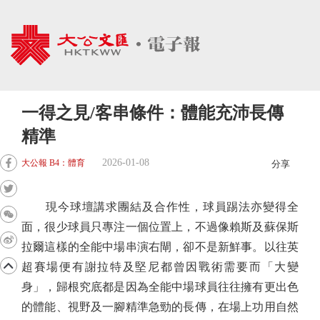
一得之見/客串條件：體能充沛長傳
精準
2026-01-08
大公報 B4：體育
分享
現今球壇講求團結及合作性，球員踢法亦變得全
面，很少球員只專注一個位置上，不過像賴斯及蘇保斯
拉爾這樣的全能中場串演右閘，卻不是新鮮事。以往英
超賽場便有謝拉特及堅尼都曾因戰術需要而「大變
身」，歸根究底都是因為全能中場球員往往擁有更出色
的體能、視野及一腳精準急勁的長傳，在場上功用自然