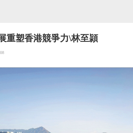
展重塑香港競爭力\林至頴
-08