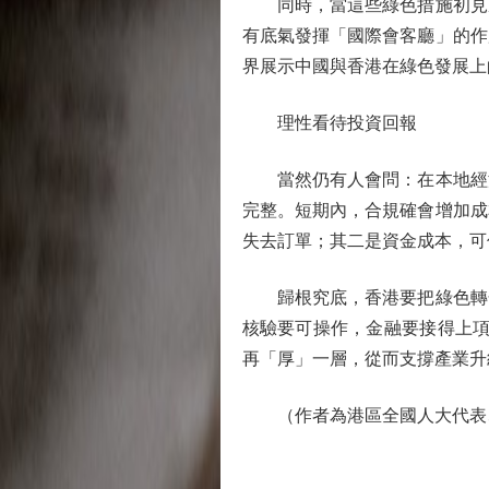
同時，當這些綠色措施初見成
有底氣發揮「國際會客廳」的作
界展示中國與香港在綠色發展上
理性看待投資回報
當然仍有人會問：在本地經濟
完整。短期內，合規確會增加成
失去訂單；其二是資金成本，可
歸根究底，香港要把綠色轉化
核驗要可操作，金融要接得上項
再「厚」一層，從而支撐產業升
（作者為港區全國人大代表