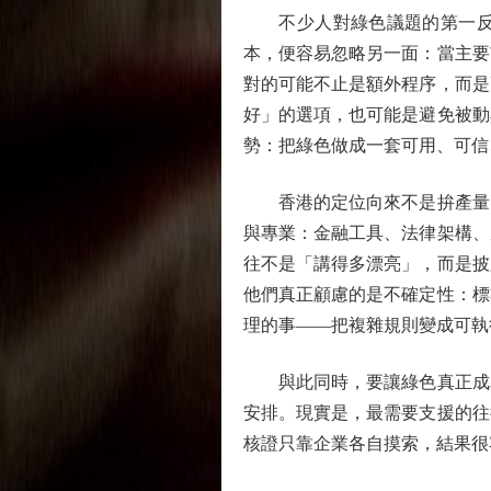
不少人對綠色議題的第一反應
本，便容易忽略另一面：當主要
對的可能不止是額外程序，而是
好」的選項，也可能是避免被動
勢：把綠色做成一套可用、可信
香港的定位向來不是拚產量。
與專業：金融工具、法律架構、
往不是「講得多漂亮」，而是披
他們真正顧慮的是不確定性：標
理的事——把複雜規則變成可執
與此同時，要讓綠色真正成為
安排。現實是，最需要支援的往
核證只靠企業各自摸索，結果很