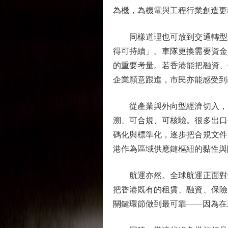
為機，為機電與工程行業創造更
同樣道理也可放到交通轉型上
得可持續」。車隊更換需要資金
的重要考量。若香港能把融資、
企業願意跟進，市民亦能感受到
從產業與外向型經濟切入，貿
溯、可合規、可核驗。很多出口
碼化與標準化，逐步把合規文件
港作為區域供應鏈樞紐的黏性與
航運亦然。全球航運正面對燃
把香港既有的租賃、融資、保險
關鍵環節做到最可靠——因為在