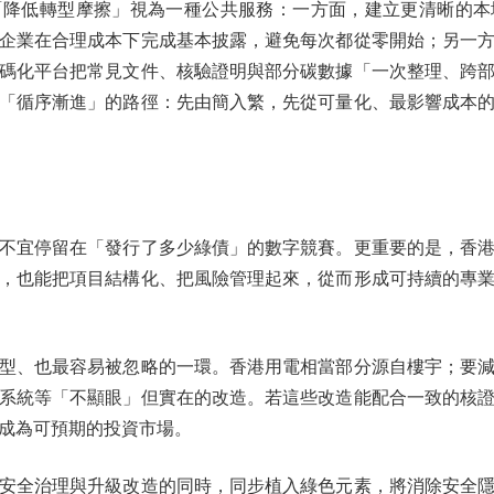
低轉型摩擦」視為一種公共服務：一方面，建立更清晰的本
企業在合理成本下完成基本披露，避免每次都從零開始；另一
碼化平台把常見文件、核驗證明與部分碳數據「一次整理、跨
「循序漸進」的路徑：先由簡入繁，先從可量化、最影響成本
宜停留在「發行了多少綠債」的數字競賽。更重要的是，香港
，也能把項目結構化、把風險管理起來，從而形成可持續的專
、也最容易被忽略的一環。香港用電相當部分源自樓宇；要減
系統等「不顯眼」但實在的改造。若這些改造能配合一致的核
成為可預期的投資市場。
全治理與升級改造的同時，同步植入綠色元素，將消除安全隱