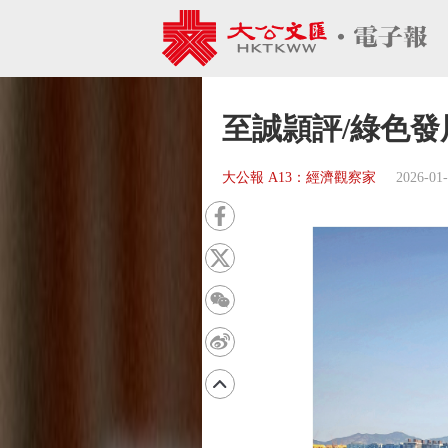
至誠頴評/綠色發
大公報 A13：經濟觀察家
2026-01