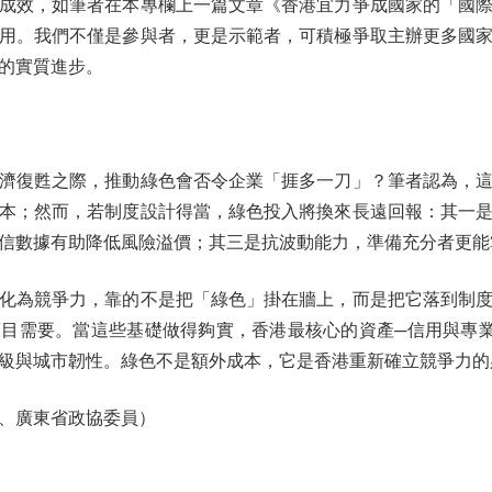
效，如筆者在本專欄上一篇文章《香港宜力爭成國家的「國際
用。我們不僅是參與者，更是示範者，可積極爭取主辦更多國
的實質進步。
復甦之際，推動綠色會否令企業「捱多一刀」？筆者認為，這
本；然而，若制度設計得當，綠色投入將換來長遠回報：其一
信數據有助降低風險溢價；其三是抗波動能力，準備充分者更能
為競爭力，靠的不是把「綠色」掛在牆上，而是把它落到制度
目需要。當這些基礎做得夠實，香港最核心的資產─信用與專
級與城市韌性。綠色不是額外成本，它是香港重新確立競爭力的
、廣東省政協委員）