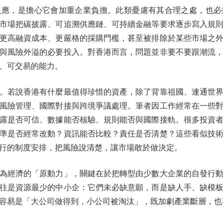
，是擔心它會加重企業負擔。此類憂慮有其合理之處，也必
市場把碳披露、可追溯供應鏈、可持續金融等要求逐步寫入規
更高融資成本、更嚴格的採購門檻，甚至被排除於某些市場之
與風險外溢的必要投入。對香港而言，問題並非要不要跟潮流
、可交易的能力。
若說香港有什麼最值得珍惜的資產，除了背靠祖國、連通世界
風險管理、國際對接與跨境爭議處理。筆者因工作經常在一些
露是否可信、數據能否核驗、規則能否與國際接軌。很多投資
準是否經常改動？資訊能否比較？責任是否清楚？這些看似技
行的制度安排，把風險說清楚，讓市場敢於做決定。
經濟的「原動力」，關鍵在於把轉型由少數大企業的自發行動
往是資源最少的中小企：它們未必缺意願，而是缺人手、缺模
容易是「大公司做得到，小公司被淘汰」，既加劇產業斷層，也