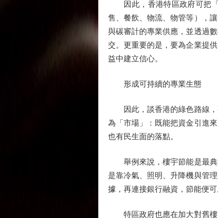
因此，香港特區政府可把「降
售、餐飲、物流、物管等），讓
與碳審計的專業供應，並透過數
交。更重要的是，要為企業提供
益中建立信心。
形成可持續的專業生態
因此，談香港的綠色路線，不
為「市場」：既能把資金引進來
也有民生面的落點。
舉例來說，樓宇節能是最典型
是靠冷氣、照明、升降機與管理
據，再連接銀行融資，節能便可
特區政府也應在加大對舊樓安