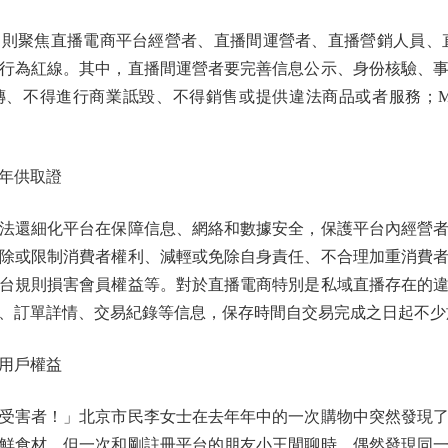
聚焦直播電商平台經營者、直播間運營者、直播營銷人員、直
行為紅線。其中，直播間運營者要完善信息公示、身份核驗、
傳、不得進行商業詆毀、不得銷售或提供違法商品或者服務；M
年供取證
還細化平台在保障信息、網絡和數據安全，保護平台內經營者
除或限制消費者權利、減輕或免除自身責任、不合理加重消費
台規則損害會員權益等。對於直播電商特別是私域直播存在的
、訂單詳情、交易紀錄等信息，保存時間自交易完成之日起不少
用戶權益
害者！」北京市民李女士在去年年中的一次購物中突然發現了
鮮食材，但一次和剛註冊平台的朋友小王閒聊時，偶然發現同