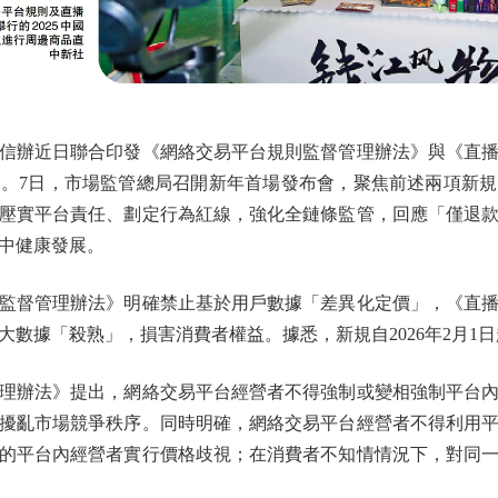
辦近日聯合印發《網絡交易平台規則監督管理辦法》與《直播
。7日，市場監管總局召開新年首場發布會，聚焦前述兩項新
壓實平台責任、劃定行為紅線，強化全鏈條監管，回應「僅退
中健康發展。
督管理辦法》明確禁止基於用戶數據「差異化定價」，《直播
數據「殺熟」，損害消費者權益。據悉，新規自2026年2月1日
辦法》提出，網絡交易平台經營者不得強制或變相強制平台內
擾亂市場競爭秩序。同時明確，網絡交易平台經營者不得利用
的平台內經營者實行價格歧視；在消費者不知情情況下，對同