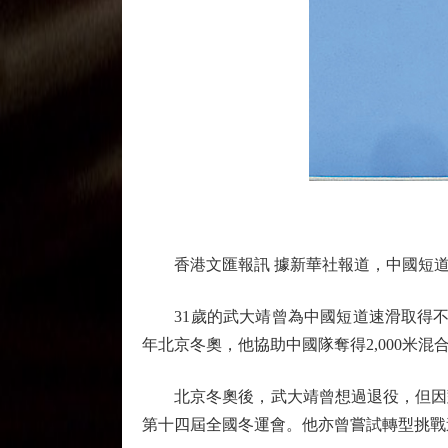
香港文匯報訊 據新華社報道，中國短道
31歲的武大靖曾為中國短道速滑取得不少榮
年北京冬奧，他協助中國隊奪得2,000米混
北京冬奧後，武大靖曾想過退役，但因對短
第十四屆全國冬運會。他亦曾嘗試轉型挑戰