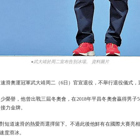
●武大靖於周二宣布告別冰場。 資料圖片
速滑奧運冠軍武大靖周二（6日）官宣退役，不舉行退役儀式，
譽，他曾出戰三屆冬奧會，在2018年平昌冬奧會贏得男子50
合接力金牌。
道速滑的熱愛而選擇留下。不過此後他鮮有在國際大賽亮相，
速度滑冰。