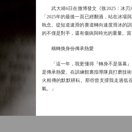
武大靖6日在微博發文《致2025：冰刃
「2025年的最後一頁已經翻過，站在冰
執念。從短道速滑的賽道轉向速度滑冰的訓
的不僅是對手，還有傷病與時光的重量。當
稱轉換身份傳承熱愛
「這一年，我更懂得『轉身不是落幕』的
是傳承熱愛。在訓練館裏指導隊員打磨技術
火相傳的默默耕耘。那些曾支撐我走過低
氣。」