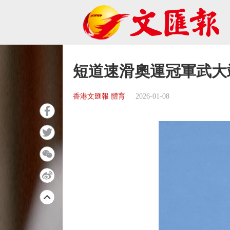
短道速滑奧運冠軍武大
香港文匯報 體育
2026-01-08