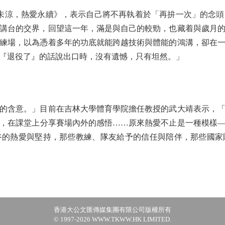
未涼，熱愛永續》，表示自己將不再執着於「再拚一次」的念
場與講台的交界，回望這一年，滿是與自己的較勁，也藏着與歲月
練場，以為憑着多年的功底就能跨越技術與體能的鴻溝，卻在
『退役了』的話說出口時，沒有遺憾，只有坦然。」
含意。」目前在吉林大學體育學院擔任教授的武大靖表示，「
，在課堂上分享賽場內外的感悟……原來熱愛不止是一種模樣
谷的熱愛與堅持，那些教練、隊友給予的信任與陪伴，那些國家
香港大公文匯傳媒集團有限公司版權所有
© 1997-2026 WWW.TKWW.HK LIMITED.