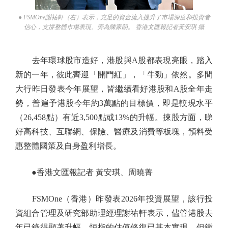
● FSMOne謝祐軒（右）表示，充足的資金流入提升了市場深度和投資者
信心，支撐整體市場表現。旁為陳家朗。 香港文匯報記者黃安琪 攝
去年環球股市造好，港股與A股都表現亮眼，踏入
新的一年，彼此齊迎「開門紅」，「牛勁」依然。多間
大行昨日發表今年展望，皆繼續看好港股和A股全年走
勢，普遍予港股今年約3萬點的目標價，即是較現水平
（26,458點）有近3,500點或13%的升幅。揀股方面，睇
好高科技、互聯網、保險、醫療及消費等板塊，預料受
惠整體國策及自身盈利增長。
●香港文匯報記者 黃安琪、周曉菁
FSMOne（香港）昨發表2026年投資展望，該行投
資組合管理及研究部助理經理謝祐軒表示，儘管港股去
年已錄得顯著升幅，恒指的估值修復已基本實現，但鑑