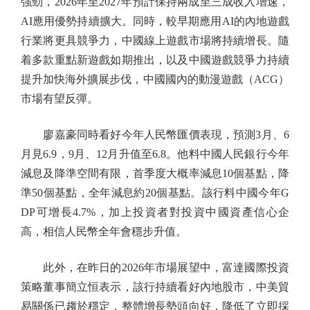
強勁，2026年至2027年預計保持兩成至三成收入增速，
AI應用優勢持續擴大。同時，較早期應用AI的內地遊戲
行業將更具競爭力，中國線上遊戲市場將持續增長。隨
着多款重點新遊戲如期推出，以及中國遊戲競爭力持續
提升加快海外擴展步伐，中國國內的動漫遊戲（ACG）
市場有望反彈。
廖嘉豪同時看好今年人民幣匯價表現，預測3月、6
月見6.9，9月、12月升值至6.8。他料中國人民銀行今年
減息及降準空間有限，首季度大概率減息10個基點，降
準50個基點，全年減息約20個基點。該行料中國今年G
DP可增長4.7%，加上投資者對投資中國資產信心企
高，相信人民幣全年會穩步升值。
此外，在昨日的2026年市場展望中，富達國際投資
策略董事簡立恒表示，該行持續看好內地股市，中美貿
易關係已趨於穩定，整體增長勢頭向好，降低了立即採