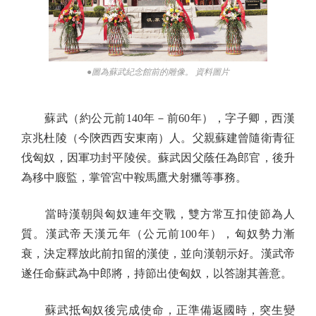
●圖為蘇武紀念館前的雕像。 資料圖片
蘇武（約公元前140年－前60年），字子卿，西漢
京兆杜陵（今陝西西安東南）人。父親蘇建曾隨衛青征
伐匈奴，因軍功封平陵侯。蘇武因父蔭任為郎官，後升
為移中廄監，掌管宮中鞍馬鷹犬射獵等事務。
當時漢朝與匈奴連年交戰，雙方常互扣使節為人
質。漢武帝天漢元年（公元前100年），匈奴勢力漸
衰，決定釋放此前扣留的漢使，並向漢朝示好。漢武帝
遂任命蘇武為中郎將，持節出使匈奴，以答謝其善意。
蘇武抵匈奴後完成使命，正準備返國時，突生變