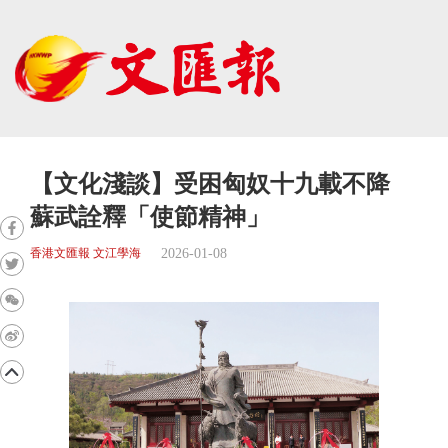
【文化淺談】受困匈奴十九載不降
蘇武詮釋「使節精神」
2026-01-08
香港文匯報 文江學海