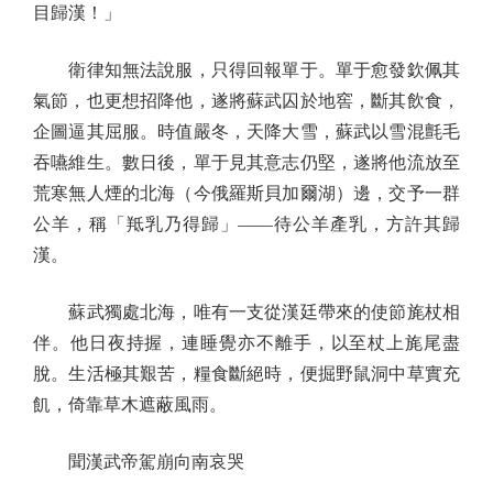
目歸漢！」
衛律知無法說服，只得回報單于。單于愈發欽佩其
氣節，也更想招降他，遂將蘇武囚於地窖，斷其飲食，
企圖逼其屈服。時值嚴冬，天降大雪，蘇武以雪混氈毛
吞嚥維生。數日後，單于見其意志仍堅，遂將他流放至
荒寒無人煙的北海（今俄羅斯貝加爾湖）邊，交予一群
公羊，稱「羝乳乃得歸」——待公羊產乳，方許其歸
漢。
蘇武獨處北海，唯有一支從漢廷帶來的使節旄杖相
伴。他日夜持握，連睡覺亦不離手，以至杖上旄尾盡
脫。生活極其艱苦，糧食斷絕時，便掘野鼠洞中草實充
飢，倚靠草木遮蔽風雨。
聞漢武帝駕崩向南哀哭