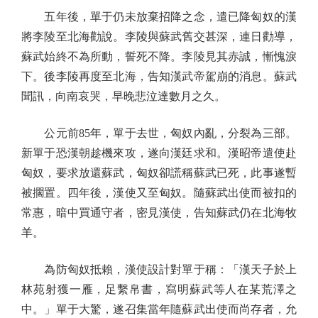
五年後，單于仍未放棄招降之念，遣已降匈奴的漢
將李陵至北海勸說。李陵與蘇武舊交甚深，連日勸導，
蘇武始終不為所動，誓死不降。李陵見其赤誠，慚愧淚
下。後李陵再度至北海，告知漢武帝駕崩的消息。蘇武
聞訊，向南哀哭，早晚悲泣達數月之久。
公元前85年，單于去世，匈奴內亂，分裂為三部。
新單于恐漢朝趁機來攻，遂向漢廷求和。漢昭帝遣使赴
匈奴，要求放還蘇武，匈奴卻謊稱蘇武已死，此事遂暫
被擱置。四年後，漢使又至匈奴。隨蘇武出使而被扣的
常惠，暗中買通守者，密見漢使，告知蘇武仍在北海牧
羊。
為防匈奴抵賴，漢使設計對單于稱：「漢天子於上
林苑射獲一雁，足繫帛書，寫明蘇武等人在某荒澤之
中。」單于大驚，遂召集當年隨蘇武出使而尚存者，允