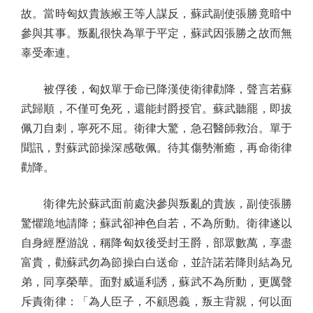
故。當時匈奴貴族緱王等人謀反，蘇武副使張勝竟暗中
參與其事。叛亂很快為單于平定，蘇武因張勝之故而無
辜受牽連。
被俘後，匈奴單于命已降漢使衛律勸降，聲言若蘇
武歸順，不僅可免死，還能封爵授官。蘇武聽罷，即拔
佩刀自刺，寧死不屈。衛律大驚，急召醫師救治。單于
聞訊，對蘇武節操深感敬佩。待其傷勢漸癒，再命衛律
勸降。
衛律先於蘇武面前處決參與叛亂的貴族，副使張勝
驚懼跪地請降；蘇武卻神色自若，不為所動。衛律遂以
自身經歷游說，稱降匈奴後受封王爵，部眾數萬，享盡
富貴，勸蘇武勿為節操白白送命，並許諾若降則結為兄
弟，同享榮華。面對威逼利誘，蘇武不為所動，更厲聲
斥責衛律：「為人臣子，不顧恩義，叛主背親，何以面