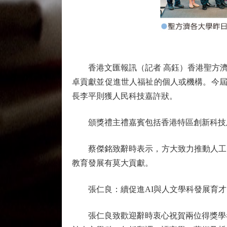
香港文匯報訊（記者 高鈺）香港聖方濟
卓貢獻並促進世人福祉的個人或機構。今屆
長李平則獲人民科技嘉許狀。
頒獎禮主禮嘉賓包括香港特區創新科技及
蔡傑銘致辭時表示，方大致力推動人工智
教育發展有莫大貢獻。
張仁良：續促進AI與人文學科發展育才
張仁良致歡迎辭時衷心祝賀兩位得獎學者，