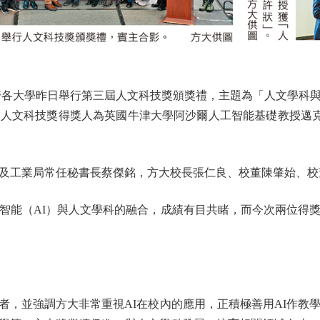
各大學昨日舉行第三屆人文科技獎頒獎禮，主題為「人文學科與
人文科技獎得獎人為英國牛津大學阿沙爾人工智能基礎教授邁克
工業局常任秘書長蔡傑銘，方大校長張仁良、校董陳肇始、校
能（AI）與人文學科的融合，成績有目共睹，而今次兩位得獎
並強調方大非常重視AI在校內的應用，正積極善用AI作教學