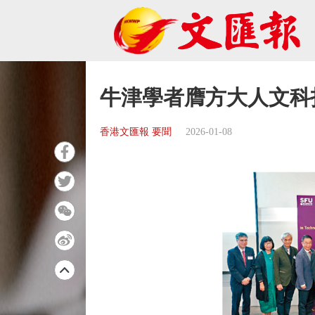
牛津學者膺方大人文科
香港文匯報 要聞
2026-01-08