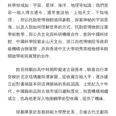
科學領域如：宇宙、星球、海洋、地理等知識；我們形
容一個人博古通今，通常會說他「上知天文，下知地
理」，所以托勒密博物館值得參觀，探索神秘的宇宙星
海，以及人類如何理解世界的方式。托勒密博物館注重
學術教學，與公共文化與科研機構合作，曾與中國科技
館、中國科學院紫金山天文台、浙江自然博物院等政府
級機構合辦展覽，亦與香港中文大學胡秀英植物標本館
開啟學術與展覽的合作。
館長韓鵬自高中時期即癡迷古籍善本，騎着自行車
穿梭於北京琉璃廠與潘家園，從收藏古籍入手，逐步建
立起對書籍版本與流傳脈絡的系統認識。上世紀九十年
代，中國藝術品與古籍市場日趨制度化，拍賣機構相繼
成立，也為他更深入地接觸學術型收藏，提供了機緣。
韓鵬畢業於首都師範大學歷史系，主修古代文獻與