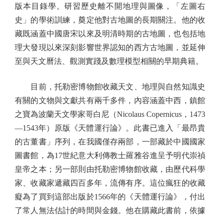
版本目錄學。研習歷史離不開地理與圖像，「左圖右
史」的學術訓練，奠定他對古地圖的長期關注。他的收
藏既涵蓋中國唐宋以來及明清時期的古地圖，也包括地
理大發現以來深刻影響世界認知的西方古地圖，並延伸
至與天文曆法、觀測實踐及數理模型相關的早期典籍。
目前，托勒密博物館收藏天文、地理與自然知識史
有關的文物與文獻共有兩千多件，內容涵蓋中西，鎮館
之寶為波蘭天文學家哥白尼（Nicolaus Copernicus，1473
—1543年）原版《天體運行論》。此書已進入「最昂貴
的古董書」序列，在我國僅存兩部，一部藏於中國國家
圖書館，為17世紀意大利傳教士羅雅谷進呈予明代崇禎
皇帝之本；另一部則由托勒密博物館收藏，由歷代科學
家、收藏家遞藏四百多年，流傳有序。這位瘋狂的收藏
癡為了買到這部出版於1566年的《天體運行論》，付出
了常人無法估計的時間與金錢。他在購藏此書前，依據