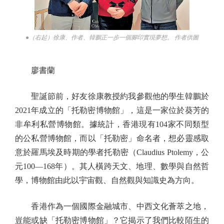
●（右起）徐康、作者、韓鵬正一步一個腳印實現夢想。 作者供圖
廖書蘭
聖誕節前，好友徐康教授約我參觀他的學生韓鵬於
2021年成立的「托勒密博物館」，這是一家位於葵芳的
非牟利私營博物館。據統計，香港現有104家不同類型
的公私營博物館，而以「托勒密」命名者，想必靈感取
意於羅馬埃及時期的學者托勒密（Claudius Ptolemy，公
元100—168年）。其人橫跨天文、地理、數學與自然哲
學，博物館由此以宇宙觀、自然觀與知識史為方向。
香港作為一個國際金融城市、中西文化薈萃之地，
豈能或缺「托勒密博物館」？它揭示了我們比較陌生的