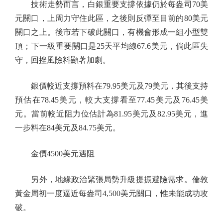
技術走勢而言，白銀重要支撐依據仍於每盎司70美
元關口，上周力守住此區，之後則反彈至目前的80美元
關口之上。後市若下破此關口，有機會形成一組小型雙
頂；下一級重要關口是25天平均線67.6美元，倘此區失
守，回挫風險料顯著加劇。
銀價較近支撐預料在79.95美元及79美元，其後支持
預估在78.45美元，較大支撐看至77.45美元及76.45美
元。當前較近阻力位估計為81.95美元及82.95美元，進
一步料在84美元及84.75美元。
金價4500美元遇阻
另外，地緣政治緊張局勢升級提振避險需求。倫敦
黃金周初一度逼近每盎司4,500美元關口，惟未能成功攻
破。