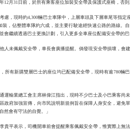
8年12月31日前，於所有乘客座位加裝安全帶及保護式座椅，否
，現時約4,300輛巴士車隊中，上層車頭及下層車尾等指定座位
加裝，佔整體車隊約六成，並主要行駛途經快速公路的路線。自2
並會繼續透過巴士更換計劃，引入更多全車座位配備安全帶的巴
人未佩戴安全帶，車長會廣播提醒。倘發現安全帶損壞，會建
，所有新購雙層巴士的座位均已配備安全帶，現時有逾780輛
運輸業總工會主席林偉江指出，現時不少巴士及小巴乘客尚未
區政府加強宣傳，向市民說明新規例旨在保障人身安全，避免
自然會有守法的自覺。」
貴平表示，司機開車前會提醒乘客佩戴安全帶，惟實際上無法