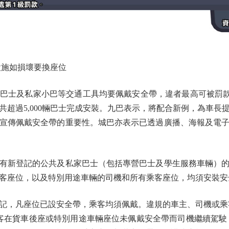
設施如損壞要換座位
士及私家小巴等交通工具均要佩戴安全帶，違者最高可被罰款5,
共超過5,000輛巴士完成安裝。九巴表示，將配合新例，為車長
宣傳佩戴安全帶的重要性。城巴亦表示已透過廣播、海報及電
有新登記的公共及私家巴士（包括專營巴士及學生服務車輛）的
客座位，以及特別用途車輛的司機和所有乘客座位，均須安裝安
凡座位已設安全帶，乘客均須佩戴。違規的車主、司機或乘客，
客在貨車後座或特別用途車輛座位未佩戴安全帶而司機繼續駕駛，