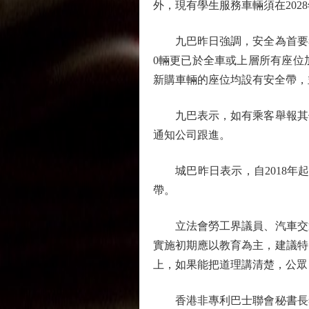
外，現有學生服務車輛須在202
九巴昨日強調，安全為首要考慮
0輛更已於全車或上層所有座位
新購車輛的座位均設有安全帶，
九巴表示，如有乘客舉報其他
通知公司跟進。
城巴昨日表示，自2018年起
帶。
立法會勞工界議員、汽車交通
實施初期應以教育為主，建議特
上，如果能把道理講清楚，公眾
香港非專利巴士聯會秘書長李