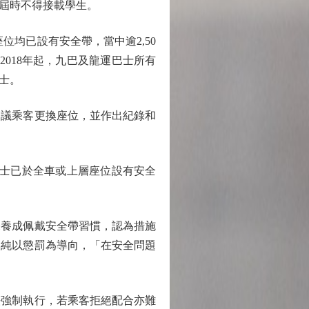
則屆時不得接載學生。
均已設有安全帶，當中逾2,50
018年起，九巴及龍運巴士所有
士。
議乘客更換座位，並作出紀錄和
巴士已於全車或上層座位設有安全
養成佩戴安全帶習慣，認為措施
單純以懲罰為導向，「在安全問題
強制執行，若乘客拒絕配合亦難