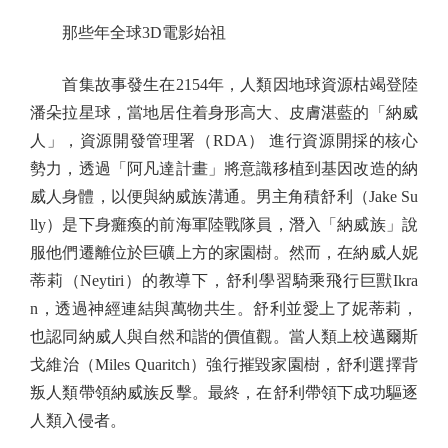
那些年全球3D電影始祖
首集故事發生在2154年，人類因地球資源枯竭登陸
潘朵拉星球，當地居住着身形高大、皮膚湛藍的「納威
人」，資源開發管理署（RDA） 進行資源開採的核心
勢力，透過「阿凡達計畫」將意識移植到基因改造的納
威人身體，以便與納威族溝通。男主角積舒利（Jake Su
lly）是下身癱瘓的前海軍陸戰隊員，潛入「納威族」說
服他們遷離位於巨礦上方的家園樹。然而，在納威人妮
蒂莉（Neytiri）的教導下，舒利學習騎乘飛行巨獸Ikra
n，透過神經連結與萬物共生。舒利並愛上了妮蒂莉，
也認同納威人與自然和諧的價值觀。當人類上校邁爾斯
戈維治（Miles Quaritch）強行摧毀家園樹，舒利選擇背
叛人類帶領納威族反擊。最終，在舒利帶領下成功驅逐
人類入侵者。