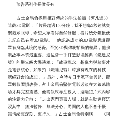
預告系列作長做長有
占士金馬倫採用相對傳統的手法拍攝《阿凡達3》
這齣3D電影：「片長超過150分鐘，我不想每5秒鐘就突
襲觀眾眼球，希望大家看得自然舒服，看片幾分鐘後便
忘記自己在看3D電影。」他認為成功的3D電影應讓觀
眾有身臨其境的感覺。至於3D與傳統拍攝的差異，他強
調故事本質最重要。這位曾一手打造影壇經典《鐵達尼
號》的殿堂級大導演稱：「故事概念、想像力與敘事才
是電影核心。如果拍《鐵達尼號》時擁有現在的科技，
我絕對會拍成3D。」另外，今時今日串流平台興起、觀
眾觀影習慣改變，占士金馬倫堅信電影必須在大銀幕體
驗才具完整震撼。他盼觀眾專注投入，遠離短片式內容
的注意力分散：「走出家門買票入場，就是主動選擇沉
浸其中，無法暫停、無法分心。周圍的人也不會干擾，
讓情緒更深刻、更持久。」占士金馬倫特別稱：「《阿