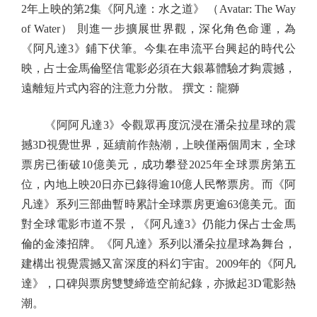
2年上映的第2集《阿凡達：水之道》 （Avatar: The Way
of Water） 則進一步擴展世界觀，深化角色命運，為
《阿凡達3》鋪下伏筆。今集在串流平台興起的時代公
映，占士金馬倫堅信電影必須在大銀幕體驗才夠震撼，
遠離短片式內容的注意力分散。 撰文：龍獅
《阿阿凡達3》令觀眾再度沉浸在潘朵拉星球的震
撼3D視覺世界，延續前作熱潮，上映僅兩個周末，全球
票房已衝破10億美元，成功攀登2025年全球票房第五
位，內地上映20日亦已錄得逾10億人民幣票房。而《阿
凡達》系列三部曲暫時累計全球票房更逾63億美元。面
對全球電影巿道不景，《阿凡達3》仍能力保占士金馬
倫的金漆招牌。《阿凡達》系列以潘朵拉星球為舞台，
建構出視覺震撼又富深度的科幻宇宙。2009年的《阿凡
達》，口碑與票房雙雙締造空前紀錄，亦掀起3D電影熱
潮。