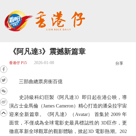
《阿凡達3》震撼新篇章
2026-01-08
香港仔 P15
分享
三部曲總票房衝百億
史詩級科幻巨製《阿凡達3》即日起在港公映，導
演占士金馬倫（James Cameron）精心打造的潘朵拉宇宙
迎來全新篇章。《阿凡達》（Avatar） 首集於 2009 年
面世，不僅成為全球電影史最具標誌性的 3D巨作，更
徹底革新全球觀眾的觀影體驗，掀起3D 電影熱潮。202