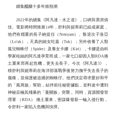
續集醞釀十多年掀熱潮
2022年的續集《阿凡達：水之道》，口碑與票房俱
佳。電影將時間推展14年，舒利與妮蒂莉已組成家庭，
他們有穩重的長子納提任（Neteyam）、叛逆次子洛亞
（Lo'ak），天真的細女吐嘉（Tuk）；另外收養了人類
孤兒蜘蛛仔（Spider）及養女卡娜（Kiri），卡娜是由科
學家桂絲的阿凡達孕育而成，一家七口卻因人類RDA捲
土重來而再起危機，更失去長子。今次《阿凡達3》，
積舒利與妮蒂莉在海洋部落戰爭後努力撫平失去長子的
傷痛，並保護被追捕的蜘蛛仔。他們決定尋求愛好和平
的「風商族」幫助，結伴前往秘密據點，豈料途中遭到
神秘且極其殘暴的「曼關族」突襲 。同時，資源開發管
理署 （RDA） 捲土重來，密謀爆發新一輪入侵行動，
令舒利一家陷入危機與抉擇。