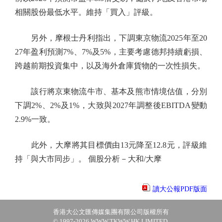
相關股份最低水平。維持「買入」評級。
另外，摩根士丹利指出，下調東京物流2025年至20
27年盈利預測7%、7%及5%，主要考慮德邦持續虧損、
跨越前期投資集中，以及海外倉庫貨物的一次性損失。
該行將京東物流牛市、基本及熊市情境估值，分別
下調2%、2%及1%，大致與2027年調整後EBITDA變動
2.9%一致。
此外，大摩將其目標價由13元降至12.8元，評級維
持「與大市同步」。 個股分析－大和/大摩
讀大公報PDF版面
香港大公文匯傳媒集團有限公司版權所有
© 1997-2026 WWW.TKWW.HK LIMITED.