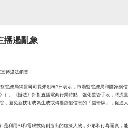
主播遏亂象
假宣傳違法銷售
管總局網監司司長朱劍橋7日表示，市場監管總局和國家網信
》）。《辦法》針對直播電商行業特點，強化監管手段，將流
管，避免新技術成為生成或傳播虛假信息的「擋箭牌」，促進
uman）是利用AI和電腦技術創造出的虛擬人物，外形和行為逼真