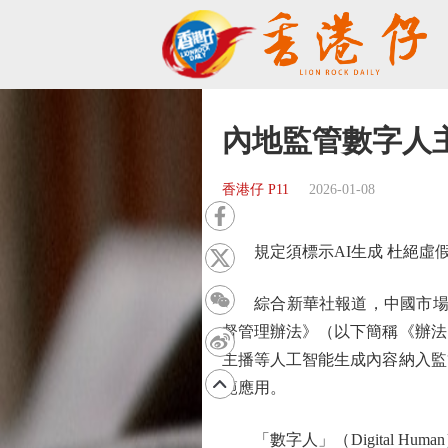
內地監管數字人
香港仔 P11
2026-01-08
規定須標示AI生成 杜絕虛
綜合新華社報道，中國市場監
督管理辦法》（以下簡稱《辦法
主播等人工智能生成內容納入監
範應用。
「數字人」（Digital H