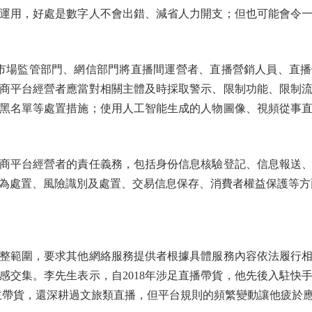
運用，好處是數字人不會出錯、減省人力開支；但也可能會令
場監管部門、網信部門將直播間運營者、直播營銷人員、直播
商平台經營者應當對相關主體及時採取警示、限制功能、限制
黑名單等處置措施；使用人工智能生成的人物圖像、視頻從事
平台經營者的責任義務，包括身份信息核驗登記、信息報送、
為處置、風險識別及處置、交易信息保存、消費者權益保護等方
範圍，要求其他網絡服務提供者根據具體服務內容依法履行相
感交集。李先生表示，自2018年涉足直播帶貨，他先後入駐快
主帶貨，還深耕過文旅類直播，但平台規則的頻繁變動讓他疲於