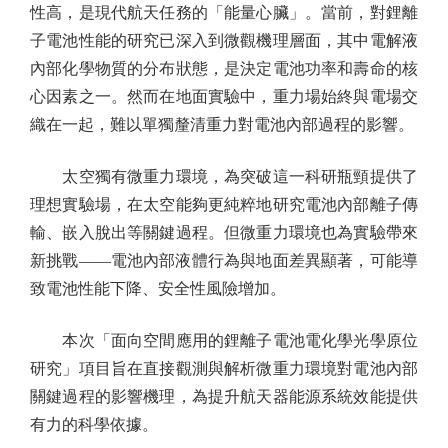
性高，是現代航天任務的「能量心臟」。當前，對鋰離
子電池性能的研究已深入到微觀機理層面，其中電解液
內部化學物質的分布狀態，是決定電池功率和壽命的核
心因素之一。然而在地面實驗中，重力場始終與電場交
織在一起，難以單獨釐清重力對電池內部過程的影響。
太空獨有微重力環境，為突破這一科研瓶頸提供了
理想實驗場，在太空能夠更純粹地研究電池內部離子傳
輸、嵌入脫出等關鍵過程。但微重力環境也為實驗帶來
新挑戰——電池內部液體行為與地面差異顯著，可能導
致電池性能下降、安全性風險增加。
本次「面向空間應用的鋰離子電池電化學光學原位
研究」項目旨在直接觀測與解析微重力環境對電池內部
關鍵過程的影響機理，為提升航天器能源系統效能提供
有力的科學依據。