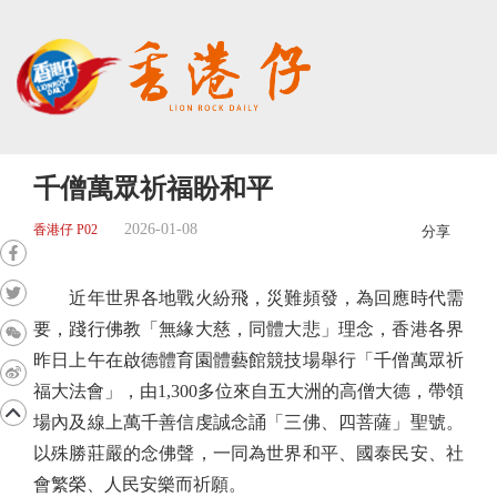
千僧萬眾祈福盼和平
2026-01-08
香港仔 P02
分享
近年世界各地戰火紛飛，災難頻發，為回應時代需
要，踐行佛教「無緣大慈，同體大悲」理念，香港各界
昨日上午在啟德體育園體藝館競技場舉行「千僧萬眾祈
福大法會」，由1,300多位來自五大洲的高僧大德，帶領
場內及線上萬千善信虔誠念誦「三佛、四菩薩」聖號。
以殊勝莊嚴的念佛聲，一同為世界和平、國泰民安、社
會繁榮、人民安樂而祈願。