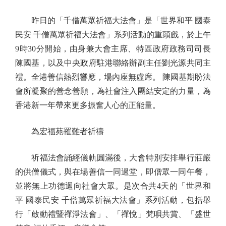
昨日的「千僧萬眾祈福大法會」是「世界和平 國泰
民安 千僧萬眾祈福大法會」系列活動的重頭戲，於上午
9時30分開始，由身兼大會主席、特區政府政務司司長
陳國基，以及中央政府駐港聯絡辦副主任劉光源共同主
禮。全港善信熱烈響應，場內座無虛席。 陳國基期盼法
會所凝聚的善念善願，為社會注入團結安定的力量，為
香港新一年帶來更多振奮人心的正能量。
為宏福苑罹難者祈禱
祈福法會誦經儀軌圓滿後，大會特別安排舉行莊嚴
的供僧儀式，與在場善信一同過堂，即僧眾一同午餐，
並將無上功德迴向社會大眾。是次合共4天的「世界和
平 國泰民安 千僧萬眾祈福大法會」系列活動，包括舉
行「啟動禮暨禪淨法會」、「禪悅」梵唄共賞、「盛世