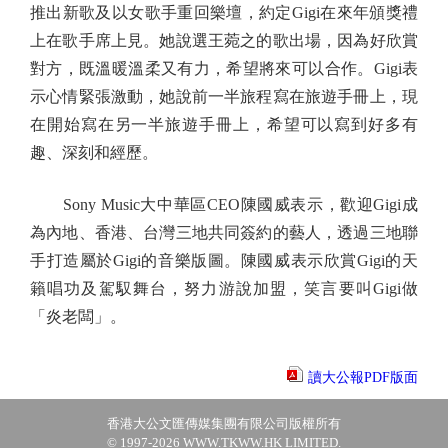
推出新歌及以女歌手重回樂壇，約定Gigi在來年頒獎禮
上在歌手席上見。她說選王菀之的歌出場，因為好欣賞
對方，既溫暖溫柔又有力，希望將來可以合作。Gigi表
示心情緊張激動，她說前一半旅程寫在旅遊手冊上，現
在開始寫在另一半旅遊手冊上，希望可以寫到好多有
趣、深刻和經歷。
Sony Music大中華區CEO陳國威表示，歡迎Gigi成
為內地、香港、台灣三地共同簽約的藝人，透過三地聯
手打造屬於Gigi的音樂版圖。陳國威表示欣賞Gigi的天
籟唱功及駕馭舞台，努力游說加盟，笑言要叫Gigi做
「炎老闆」。
讀大公報PDF版面
香港大公文匯傳媒集團有限公司版權所有
© 1997-2026 WWW.TKWW.HK LIMITED.