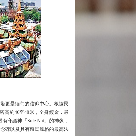
雷佛塔更是緬甸的信仰中心。根據民
塔高約46至48米，全身鍍金，最
護神「Sule Nat」的神像，
紀念碑以及具有殖民風格的最高法