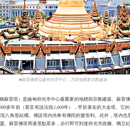
■蘇雷佛塔位處仰光市中心，乃當地重要宗教建築。
a，或稱蘇雷塔）是緬甸仰光市中心最重要的地標與宗教建築。蘇
000多年前（甚至有說法指2,600年），早於著名的大金塔。它的
八角形結構。傳說塔內供奉有佛陀的髮舍利。此外，塔內也塑有守
靈。蘇雷佛塔周邊景點眾多，步行即可到達仰光市政廳、獨立