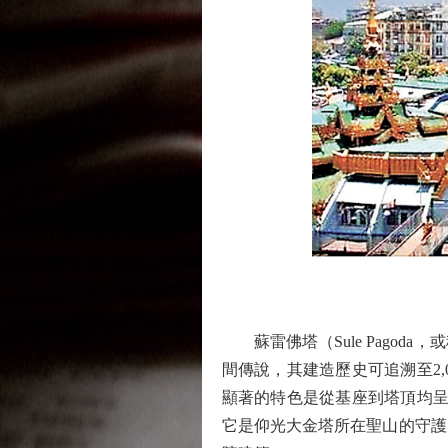
蘇雷佛塔（Sule Pagod
間傳說，其建造歷史可追溯至2,
顯著的特色是從基座到塔頂均呈現
它是仰光大金塔所在聖山的守護