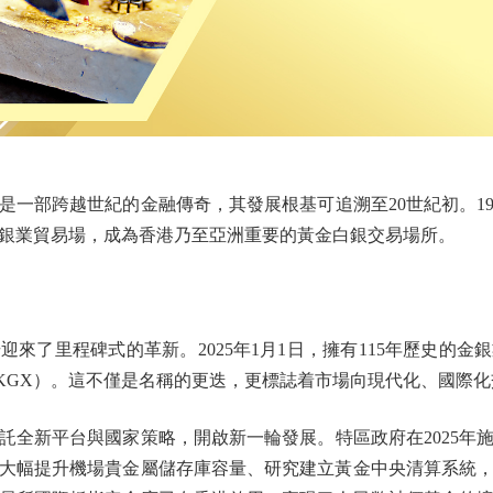
部跨越世紀的金融傳奇，其發展根基可追溯至20世紀初。19
為金銀業貿易場，成為香港乃至亞洲重要的黃金白銀交易場所。
了里程碑式的革新。2025年1月1日，擁有115年歷史的金
KGX）。這不僅是名稱的更迭，更標誌着市場向現代化、國際
新平台與國家策略，開啟新一輪發展。特區政府在2025年
大幅提升機場貴金屬儲存庫容量、研究建立黃金中央清算系統