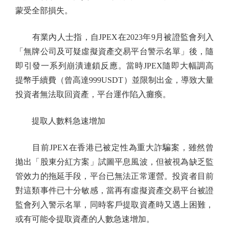
蒙受全部損失。
有業內人士指，自JPEX在2023年9月被證監會列入
「無牌公司及可疑虛擬資產交易平台警示名單」後，隨
即引發一系列崩潰連鎖反應。當時JPEX隨即大幅調高
提幣手續費（曾高達999USDT）並限制出金，導致大量
投資者無法取回資產，平台運作陷入癱瘓。
提取人數料急速增加
目前JPEX在香港已被定性為重大詐騙案，雖然曾
拋出「股東分紅方案」試圖平息風波，但被視為缺乏監
管效力的拖延手段，平台已無法正常運營。投資者目前
對這類事件已十分敏感，當再有虛擬資產交易平台被證
監會列入警示名單，同時客戶提取資產時又遇上困難，
或有可能令提取資產的人數急速增加。