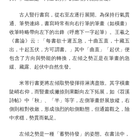
古人豎行書寫，從右至左逐行展開。為保持行氣貫
通、筆勢連綿，書寫時常有向右行筆的筆畫（如橫畫）
收筆時略帶向左下的出鋒（呼應下一字起筆）。王羲之
《書論》云：「每書欲十遲五急，十曲五直，十藏五
出，十起五伏，方可謂書。」其中「曲直」「起伏」便
包含了方向與勢能的轉換，左傾之勢正是在筆畫的急
緩、藏露、起伏中自然生發。
米芾行書更將左傾取勢發揮得淋漓盡致。其字橫畫
陡峭右仰，而豎畫或撇捺則果斷向左下拓展，如《苕溪
詩帖》中「秋」、「半」等字，左側筆畫舒展放縱，右
側則相對收斂，形成強烈的欹側動態，但通篇觀之，險
中求穩，勢貫而氣足。
左傾之勢是一種「蓄勢待發」的姿態。在書法中，