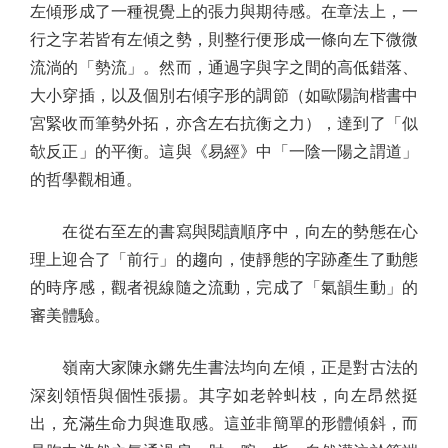
左傾形成了一種視覺上的張力與期待感。在章法上，一
行之字若皆有左傾之勢，則整行便形成一條向左下微微
流淌的「勢流」。然而，通過字與字之間的高低錯落、
大小穿插，以及個別右傾字形的調節（如歐陽詢楷書中
宮緊收而筆勢外拓，亦含左右抗衡之力），達到了「似
欹反正」的平衡。這與《易經》中「一陰一陽之謂道」
的哲學觀相通。
在從右至左的書寫與閱讀順序中，向左的勢態在心
理上迎合了「前行」的趨向，使靜態的字跡產生了動態
的時序感，觀者視線隨之流動，完成了「氣韻生動」的
審美體驗。
嶺南大家陳永鏘先生書法均向左傾，正是對古法的
深刻領悟與個性張揚。其字如老幹虯枝，向左昂然挺
出，充滿生命力與進取感。這並非簡單的形體傾斜，而