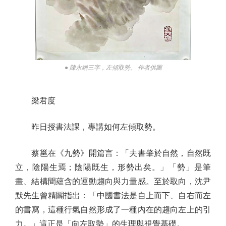
● 陳永鏘三字，左傾取勢。 作者供圖
梁君度
昨日授書法課，專講如何左傾取勢。
蔡邕在《九勢》開篇言：「夫書肇於自然，自然既
立，陰陽生焉；陰陽既生，形勢出矣。」「勢」是筆
畫、結構間蘊含的運動趨向與力量感。至於取向，沈尹
默先生曾精闢指出：「中國書法是自上而下、自右而左
的書寫，這種行氣自然形成了一種內在的趨向左上的引
力。」這正是「向左取勢」的生理與視覺基礎。