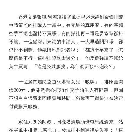
香港文匯報訊 冒着凜凜寒風提早起床趕到金鐘排隊
申請駕照的排隊人士當中，有零星的真用家，有的寧願
空手而返也堅持不買賬；有的掙扎再三還是妥協幫襯排
隊黨。一位從深圳來港的申請人，一大早過關到場，卻
仍排不到籌。他氣憤地對記者說：「都這麼早來了，怎
麼還是不行？這些排隊黨太過分！」他反覆強調不願給
黃牛買籌，「這是公共服務，為什麼要額外花錢？」
一位澳門居民遠道來港幫女兒「吸牌」，排隊黨開
價300元，他雖然擔心把證件交予陌生人有問題，但因
不想白白浪費來回船票和時間，猶豫再三還是無奈決定
付費購買服務。
家住元朗的阿叔，同樣搭清晨頭班屯馬線趕來，站
在寒風中排隊已感吃力，發現排不到籌後更失望：「這