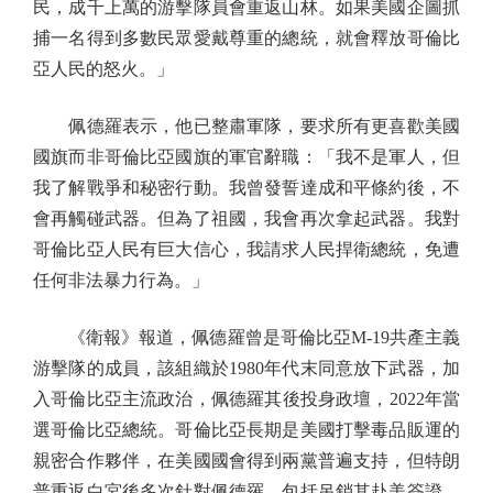
民，成千上萬的游擊隊員會重返山林。如果美國企圖抓
捕一名得到多數民眾愛戴尊重的總統，就會釋放哥倫比
亞人民的怒火。」
佩德羅表示，他已整肅軍隊，要求所有更喜歡美國
國旗而非哥倫比亞國旗的軍官辭職：「我不是軍人，但
我了解戰爭和秘密行動。我曾發誓達成和平條約後，不
會再觸碰武器。但為了祖國，我會再次拿起武器。我對
哥倫比亞人民有巨大信心，我請求人民捍衛總統，免遭
任何非法暴力行為。」
《衛報》報道，佩德羅曾是哥倫比亞M-19共產主義
游擊隊的成員，該組織於1980年代末同意放下武器，加
入哥倫比亞主流政治，佩德羅其後投身政壇，2022年當
選哥倫比亞總統。哥倫比亞長期是美國打擊毒品販運的
親密合作夥伴，在美國國會得到兩黨普遍支持，但特朗
普重返白宮後多次針對佩德羅，包括吊銷其赴美簽證，