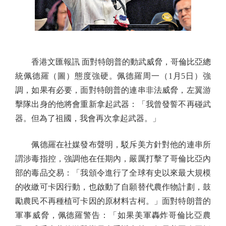
香港文匯報訊 面對特朗普的動武威脅，哥倫比亞總
統佩德羅（圖）態度強硬。佩德羅周一（1月5日）強
調，如果有必要，面對特朗普的連串非法威脅，左翼游
擊隊出身的他將會重新拿起武器：「我曾發誓不再碰武
器。但為了祖國，我會再次拿起武器。」
佩德羅在社媒發布聲明，駁斥美方針對他的連串所
謂涉毒指控，強調他在任期內，嚴厲打擊了哥倫比亞內
部的毒品交易：「我頒令進行了全球有史以來最大規模
的收繳可卡因行動，也啟動了自願替代農作物計劃，鼓
勵農民不再種植可卡因的原材料古柯。」面對特朗普的
軍事威脅，佩德羅警告：「如果美軍轟炸哥倫比亞農