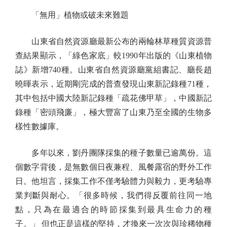
「無用」植物或破未來難題
山東省自然資源廳最新公布的兩輪林草種質資源普
查結果顯示，「綠色家底」較1990年出版的《山東植物
誌》新增740種。山東省自然資源廳黨組書記、廳長趙
曉暉表示，近期剛完成的普查發現山東新記錄種71種，
其中包括中國大陸新記錄種「疏花佛甲草」，中國新記
錄種「密頭飛廉」，極大豐富了山東乃至全國的生物多
樣性數據庫。
多年以來，劉丹團隊採集的種子數量已逾萬份。這
個數字背後，是無數個日夜兼程、風餐露宿的野外工作
日。他坦言，採集工作不僅考驗體力與毅力，更考驗專
業判斷與耐心。「很多時候，我們得反覆前往同一地
點，只為在最適合的時節採集到最具生命力的種
子。」 但也正是這樣的堅持，才換來一次次與珍稀物種