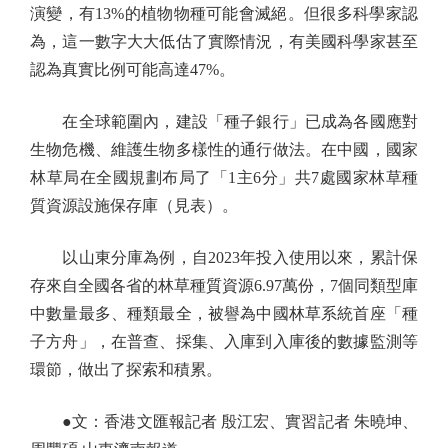
演變，有13%的植物物種可能會滅絕。但很多科學家認
為，這一數字大大低估了實際情況，有美國科學家甚至
認為真實比例可能高達47%。
在全球範圍內，建設「種子銀行」已成為各國應對
生物危機、維護生物多樣性的通行做法。在中國，國家
林草局在全國規劃布局了「1主6分」共7處國家林草種
質資源設施保存庫（見表）。
以山東分庫為例，自2023年投入使用以來，累計保
存來自全國各省的林草種質資源6.97萬份，7個同類型庫
中數量最多、種類最全，被譽為中國林草系統首座「種
子方舟」，在普查、採集、入庫到入庫後的數據監測等
環節，做出了探索和積累。
●文：香港文匯報記者 殷江宏、實習記者 朱曉坤、