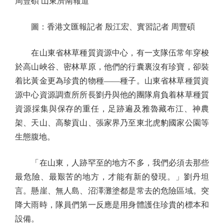
周豐碩 山東濟南報道
圖：香港文匯報記者 殷江宏、實習記者 周豐碩
在山東省林草種質資源中心，有一支隊伍常年穿梭
於高山峽谷、密林草原，他們的行囊裏沒有珍寶，卻裝
着比黃金更為珍貴的物種——種子。山東省林草種質資
源中心資源調查所所長劉丹與他的團隊肩負着林草種質
資源採集與保存的重任，足跡遍及雅魯藏布江、神農
架、天山、高黎貢山、張家界乃至東北虎豹國家公園等
生態腹地。
「在山東，人跡罕至的地方不多，我們必須去那些
最危險、最艱苦的地方，才能有新的發現。」劉丹坦
言。懸崖、無人島、沼澤灘塗都是常去的危險區域。突
降大雨時，隊員們第一反應是用身體護住珍貴的標本和
設備。