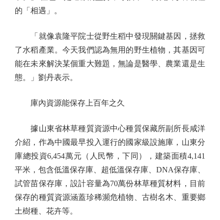
的「相遇」。
「就像袁隆平院士從野生稻中發現關鍵基因，拯救
了水稻產業。今天我們認為無用的野生植物，其基因可
能在未來解決某個重大難題，無論是醫學、農業還是生
態。」劉丹表示。
庫內資源能保存上百年之久
據山東省林草種質資源中心種質保藏所副所長咸洋
介紹，作為中國最早投入運行的國家級設施庫，山東分
庫總投資6,454萬元（人民幣，下同），建築面積4,141
平米，包含低溫保存庫、超低溫保存庫、DNA保存庫、
試管苗保存庫，設計容量為70萬份林草種質材料，目前
保存的種質資源涵蓋珍稀瀕危植物、古樹名木、重要鄉
土樹種、花卉等。