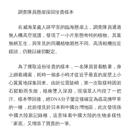
調查隊員懸崖採回珍貴樣本
在威海某處人跡罕至的臨海懸崖上，調查隊員通過
無人機高空巡護，發現了一小片形態奇特的植物。其葉
無柄互生，與常見的同屬植物迥然不同。高清相機拉近
鏡頭，仍難以確切斷定。
為了獲取這份珍貴的樣本，一名隊員冒着酷暑，身
上綁着繩索，耗時一個多小時才從近乎垂直的崖壁上小
心翼翼地採集回來。由於位置陡峭，第一次取樣時因岩
石鬆動而失敗，植株墜入深淵，現場眾人均捏了一把
汗。樣本帶回後，經DNA分子鑒定後確定為疏花佛甲草
的一種，此前僅見於日本和中國台灣地區，此次發現係
中國大陸新記錄種，這意味着中國大陸的生物多樣性
「家底」又增添了寶貴的一筆。