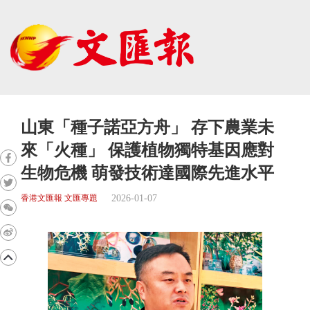
山東「種子諾亞方舟」 存下農業未
來「火種」 保護植物獨特基因應對
生物危機 萌發技術達國際先進水平
2026-01-07
香港文匯報 文匯專題