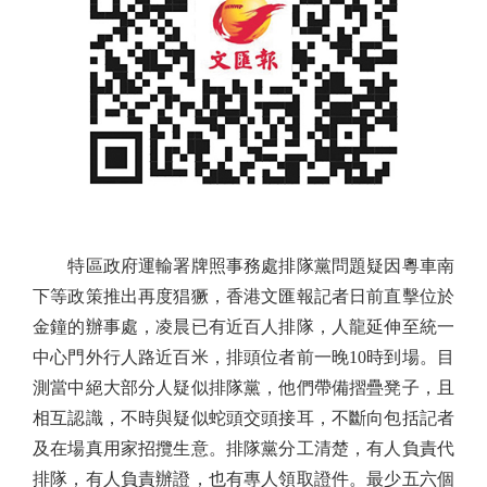
特區政府運輸署牌照事務處排隊黨問題疑因粵車南
下等政策推出再度猖獗，香港文匯報記者日前直擊位於
金鐘的辦事處，凌晨已有近百人排隊，人龍延伸至統一
中心門外行人路近百米，排頭位者前一晚10時到場。目
測當中絕大部分人疑似排隊黨，他們帶備摺疊凳子，且
相互認識，不時與疑似蛇頭交頭接耳，不斷向包括記者
及在場真用家招攬生意。排隊黨分工清楚，有人負責代
排隊，有人負責辦證，也有專人領取證件。最少五六個