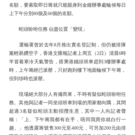
名額，要索取即日籌就只能親身到金鐘辦事處輪候每日
上下午分別80個及60個的名額。
蛇頭吩咐任務 佔盡位置「變現」
運輸署曾於去年8月推出實名登記制，但仍被排隊
黨輕易鑽空子，香港文匯報記者上周五（2日）清晨6時
半冒着寒冷天氣警告，搭乘港鐵頭班車趕到3樓辦事處
時，上午籌經已派罄，只好跑到樓下地面輪候下午籌，
但到埗時也派罄。
現場絕大部分人有備而來，不時有疑似蛇頭吩咐任
務。其他與記者一同坐頭班車到場的用家都向隅，其間
超過3名疑似蛇頭主動招攬生意，其中一人向記者聲
稱：「上、下午籌我都有在手，唔同我買你就白行一
趟。」他透露籌號售300元至400元，可另加200元由排