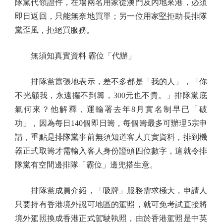
隊黨代領證件，在場兩名用家從澳門及內地來港，必須
即日返回，只能無奈地買單；另一位用家堅拒助長排隊
黨歪風，拒絕買服務。
無須知真實資料 霸位「代辦」
排隊黨囂張地表示，差不多都是「我的人」，「你
不光顧我，永遠攞不到籌，300元也不貴。」排隊黨底
氣何來？他解釋，運輸署去年8月實名制早已「破
功」，因為每日140個即日籌，每個籌最多可辦理5宗申
請，重點是排隊黨事前無須知道客人真實資料，排到機
器正式取籌才需輸入客人身份證頭四位數字，這就令排
隊黨有空間邊排隊「霸位」邊兜搭生意。
排隊黨成員介紹，「吸牌」服務需求極大，申請人
只要持有香港境外認可地區的駕照，就可免考試直接將
境外駕照換成香港正式駕駛執照，由於香港駕照是中英