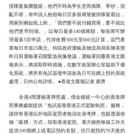
排隊黨集團盤踞，他們不時為爭生意而插隊、爭吵，混
亂不堪，有申請人抱怨每日百多個籌號被排隊黨霸佔，
用家則猶如俎上肉，「我們要不就付錢買籌，要不就比
他們更早到場。」以每日最多140個籌額，每張籌可辦
理最多5宗申請，代排收費300元至600元計算，這門產
業每日市值25萬元。特區政府運輸及物流局局長陳美寶
昨日與運輸署召開緊急視像會議，運輸署回覆香港文匯
報表示，將採取即時措施，在數字政策辦公室協助下優
化系統，將所有免試簽發申請改為只可在網上預約系統
處理，日內公布詳情。 ●香港文匯報記者 廣濟
全港4間運輸署牌照處，僅金鐘統一中心的香港牌
照事務處能提供「免試簽發香港正式駕駛執照」 服務，
讓持有香港以外地區駕照者無須在港考牌，也能透過俗
稱「吸牌」方式，領取香港駕照。署方雖然每個工作天
提供100個網上或電話預約名額，但只能預約70天後的