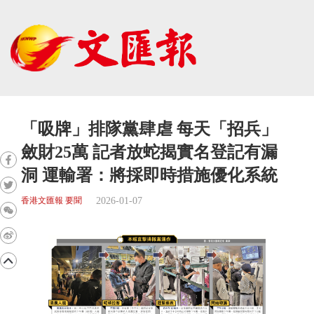
「吸牌」排隊黨肆虐 每天「招兵」
斂財25萬 記者放蛇揭實名登記有漏
洞 運輸署：將採即時措施優化系統
2026-01-07
香港文匯報 要聞