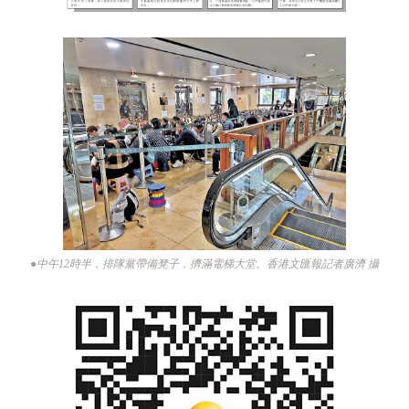
●中午12時半，排隊黨帶備凳子，擠滿電梯大堂。香港文匯報記者廣濟 攝