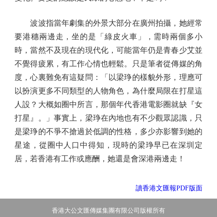
波波指當年劇集的外景大部分在廣州拍攝，她經常
要港穗兩邊走，坐的是「綠皮火車」，需時兩個多小
時，當然不及現在的現代化，可能當年仍是青春少艾並
不覺得疲累，有工作心情也輕鬆。只是筆者從傳媒的角
度，心裏難免有這疑問：「以梁琤的樣貌外形，理應可
以扮演更多不同類型的人物角色，為什麼局限在打星這
人設？大概如圈中所言，那個年代香港電影圈就缺『女
打星』。」事實上，梁琤在內地也有不少觀眾認識，只
是梁琤的不爭不搶過於低調的性格，多少亦影響到她的
星途，從圈中人口中得知，現時的梁琤早已在深圳定
居，若香港有工作或應酬，她還是會深港兩邊走！
讀香港文匯報PDF版面
香港大公文匯傳媒集團有限公司版權所有