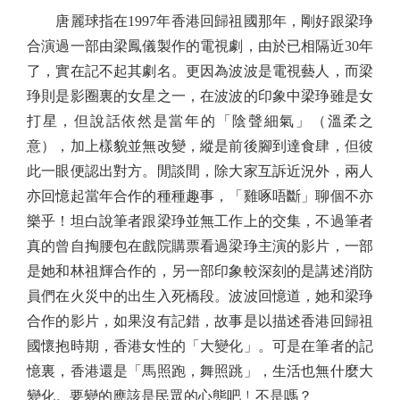
唐麗球指在1997年香港回歸祖國那年，剛好跟梁琤
合演過一部由梁鳳儀製作的電視劇，由於已相隔近30年
了，實在記不起其劇名。更因為波波是電視藝人，而梁
琤則是影圈裏的女星之一，在波波的印象中梁琤雖是女
打星，但說話依然是當年的「陰聲細氣」（溫柔之
意），加上樣貌並無改變，縱是前後腳到達食肆，但彼
此一眼便認出對方。閒談間，除大家互訴近況外，兩人
亦回憶起當年合作的種種趣事，「雞啄唔斷」聊個不亦
樂乎！坦白說筆者跟梁琤並無工作上的交集，不過筆者
真的曾自掏腰包在戲院購票看過梁琤主演的影片，一部
是她和林祖輝合作的，另一部印象較深刻的是講述消防
員們在火災中的出生入死橋段。波波回憶道，她和梁琤
合作的影片，如果沒有記錯，故事是以描述香港回歸祖
國懷抱時期，香港女性的「大變化」。可是在筆者的記
憶裏，香港還是「馬照跑，舞照跳」，生活也無什麼大
變化。要變的應該是民眾的心態吧﹗不是嗎？