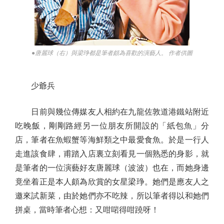
●唐麗球（右）與梁琤都是筆者頗為喜歡的演藝人。 作者供圖
少爺兵
日前與幾位傳媒友人相約在九龍佐敦道港鐵站附近
吃晚飯，剛剛路經另一位朋友所開設的「紙包魚」分
店，筆者在魚蝦蟹等海鮮類之中最愛食魚。於是一行人
走進該食肆，甫踏入店裏立刻看見一個熟悉的身影，就
是筆者的一位演藝好友唐麗球（波波）也在，而她身邊
竟坐着正是本人頗為欣賞的女星梁琤。她們是應友人之
邀來試新菜，由於她們亦不吃辣，所以筆者得以和她們
拼桌，當時筆者心想：又咁啱得咁蹺呀！