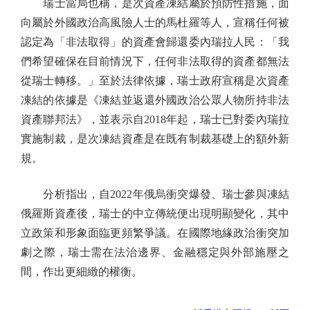
瑞士當局也稱，是次資產凍結屬於預防性措施，面
向屬於外國政治高風險人士的馬杜羅等人，宣稱任何被
認定為「非法取得」的資產會歸還委內瑞拉人民：「我
們希望確保在目前情況下，任何非法取得的資產都無法
從瑞士轉移。」至於法律依據，瑞士政府宣稱是次資產
凍結的依據是《凍結並返還外國政治公眾人物所持非法
資產聯邦法》，並表示自2018年起，瑞士已對委內瑞拉
實施制裁，是次凍結資產是在既有制裁基礎上的額外新
規。
分析指出，自2022年俄烏衝突爆發、瑞士參與凍結
俄羅斯資產後，瑞士的中立傳統便出現明顯變化，其中
立政策和形象面臨更頻繁爭議。在國際地緣政治衝突加
劇之際，瑞士需在法治邊界、金融穩定與外部施壓之
間，作出更細緻的權衡。