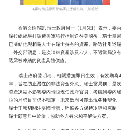
●委內瑞拉國民警衛隊在邊境站崗。 路透社
香港文匯報訊 瑞士政府周一（1月5日）表示，委內
瑞拉總統馬杜羅遭美軍強行控制送往美國後，瑞士當局
已凍結他與相關人士在瑞士持有的資產。路透社引述瑞
士外交部消息，是次凍結資產涉及37人，不過當局沒有
透露被凍結的資產具體價值。
瑞士政府聲明稱，相關措施即日生效，有效期為4
年，旨在防止潛在的非法資金外流。瑞士當局稱，是次
資產凍結不影響委內瑞拉現任政府官員，考慮到委內瑞
拉的局勢目前仍不穩定，未來數周可能出現各種變化，
瑞士正密切關注委國情勢，呼籲各方保持冷靜和克制，
瑞士願意居中斡旋，協助各方尋求和平解決方案。