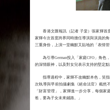
香港文匯報訊（記者 子棠）張家輝首度執
家輝今次首度跨界同時擔任導演與演員的角
三重身份，上演一堂幽默又貼地的「表情管
為引導German投入「家庭CFO」角
的深情眼神，以及對女兒表示支持的堅定點
指導過程中，家輝不改幽默本色，笑指Ger
次執導與早前拍攝劇集《絕命法官》截然
「財富管理」，家輝進一步分享，每個家
爸，要為子女未來鋪路。」