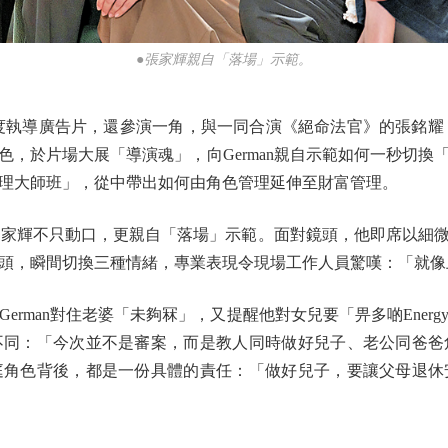
●張家輝親自「落場」示範。
導廣告片，還參演一角，與一同合演《絕命法官》的張銘耀（Ger
色，於片場大展「導演魂」，向German親自示範如何一秒切換
理大師班」，從中帶出如何由角色管理延伸至財富管理。
色，家輝不只動口，更親自「落場」示範。面對鏡頭，他即席以細
頭，瞬間切換三種情緒，專業表現令現場工作人員驚嘆：「就像
man對住老婆「未夠冧」，又提醒他對女兒要「畀多啲Ener
不同：「今次並不是審案，而是教人同時做好兒子、老公同爸爸
庭角色背後，都是一份具體的責任：「做好兒子，要讓父母退休