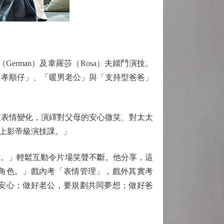
man）及韋羅莎（Rosa）夫婦鬥演技。
「孝順仔」、「暖男老公」與「支持型爸爸」
微表情變化，演繹對父母的安心微笑、對太太
上影帝級演技課。」
gy。」輕鬆互動令片場笑聲不斷。他分享，這
角色。」戲內考「表情管理」，戲外其實考
安心；做好老公，要規劃共同夢想；做好爸