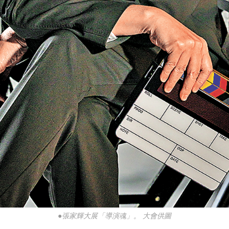
●張家輝大展「導演魂」。 大會供圖